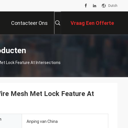
Dutch
Contacteer Ons
Vraag Een Offerte
Aan
oducten
t Lock Feature At Intersections
ire Mesh Met Lock Feature At
n
Anping van China