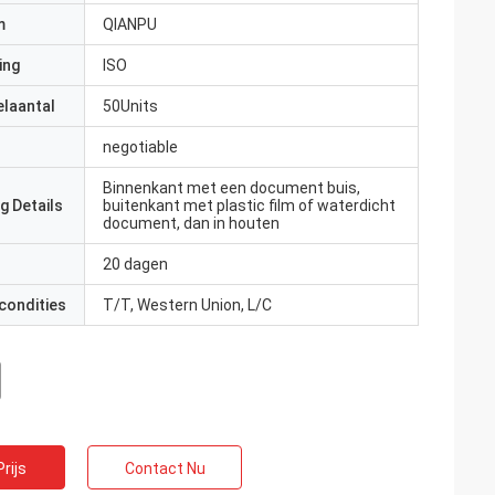
m
QIANPU
ing
ISO
elaantal
50Units
negotiable
Binnenkant met een document buis,
g Details
buitenkant met plastic film of waterdicht
document, dan in houten
20 dagen
condities
T/T, Western Union, L/C
rijs
Contact Nu