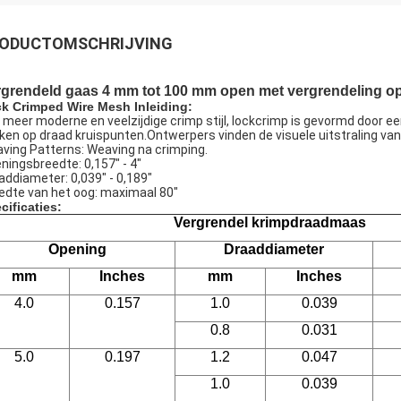
ODUCTOMSCHRIJVING
rgrendeld gaas 4 mm tot 100 mm open met vergrendeling op
k Crimped Wire Mesh Inleiding:
 meer moderne en veelzijdige crimp stijl, lockcrimp is gevormd door e
ken op draad kruispunten.Ontwerpers vinden de visuele uitstraling van
ving Patterns: Weaving na crimping.
ningsbreedte: 0,157" - 4"
addiameter: 0,039" - 0,189"
edte van het oog: maximaal 80"
cificaties:
Vergrendel krimpdraadmaas
Opening
Draaddiameter
mm
Inches
mm
Inches
4.0
0.157
1.0
0.039
0.8
0.031
5.0
0.197
1.2
0.047
1.0
0.039