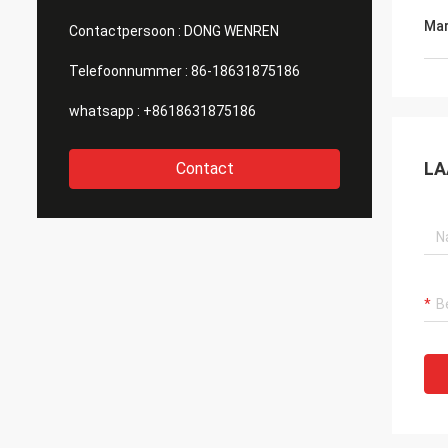
Mar
Contactpersoon :
DONG WENREN
Telefoonnummer :
86-18631875186
whatsapp :
+8618631875186
LA
Contact