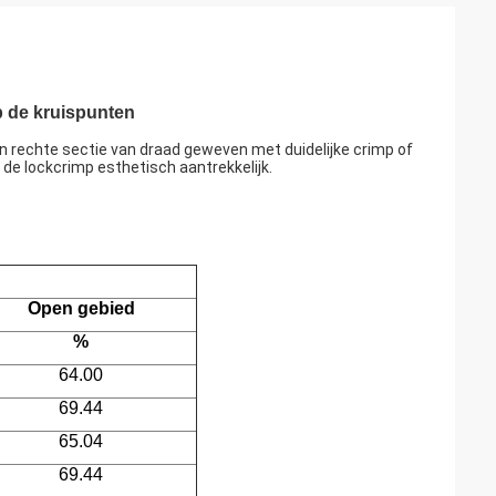
 de kruispunten
en rechte sectie van draad geweven met duidelijke crimp of
 de lockcrimp esthetisch aantrekkelijk.
Open gebied
%
64.00
69.44
65.04
69.44