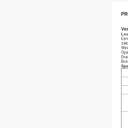
PR
Ve
Loc
Een
zak
Wea
Ope
Dra
Bre
Spe