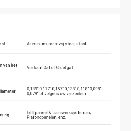
aal
Aluminium, roestvrij staal, staal
m van het
Vierkant Gat of Groefgat
0,189“ 0,177“ 0,157“ 0,138“ 0,118“ 0,098“
diameter
0,079“ of volgens uw verzoeken
Infill paneel & traliewerksystemen,
ssing
Plafondpanelen, enz.