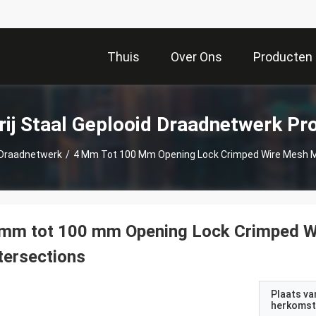
Thuis
Over Ons
Producten
rij Staal Geplooid Draadnetwerk Pr
d Draadnetwerk
/
4 Mm Tot 100 Mm Opening Lock Crimped Wire Mesh Me
 mm tot 100 mm Opening Lock Crimped W
tersections
Plaats va
herkomst