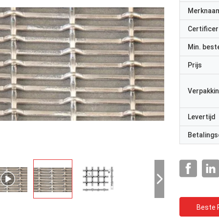
Merknaa
Certificer
Min. best
Prijs
Verpakkin
Levertijd
Betalings
Beste P