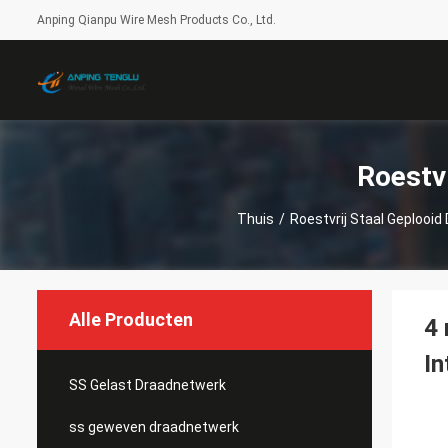
Anping Qianpu Wire Mesh Products Co., Ltd.
Roestv
Thuis
/
Roestvrij Staal Geplooi
Alle Producten
4
In
SS Gelast Draadnetwerk
ss geweven draadnetwerk