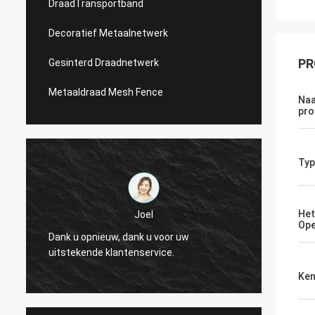
DraadTransportband
Decoratief Metaalnetwerk
PR
Gesinterd Draadnetwerk
Metaaldraad Mesh Fence
Naa
pro
Typ
Het
Joel
Op
Dank u opnieuw, dank u voor uw
Dank u
uitstekende klantenservice.
uitste
Ke