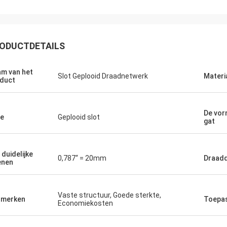
ODUCTDETAILS
m van het
Slot Geplooid Draadnetwerk
Materi
duct
De vor
e
Geplooid slot
gat
 duidelijke
Joel
0,787“ = 20mm
Draad
enen
 opnieuw, dank u voor uw
kende klantenservice.
Vaste structuur, Goede sterkte,
nmerken
Toepa
Economiekosten