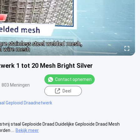
werk 1 tot 20 Mesh Bright Silver
Contact opnemen
803 Meningen
Deel
aal Geplooid Draadnetwerk
stvrij staal Geplooide Draad Duidelijke Geplooide Draad Mesh
den ...
Bekijk meer