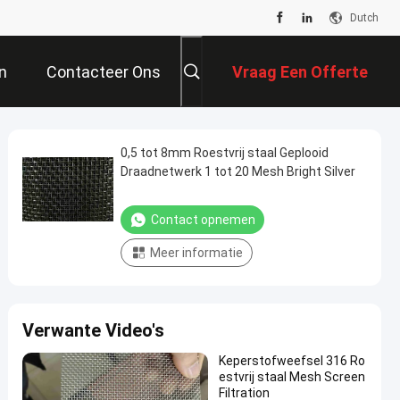
Dutch
n
Contacteer Ons
Vraag Een Offerte
Aan
0,5 tot 8mm Roestvrij staal Geplooid
Draadnetwerk 1 tot 20 Mesh Bright Silver
Contact opnemen
Meer informatie
Verwante Video's
Keperstofweefsel 316 Ro
estvrij staal Mesh Screen
Filtration