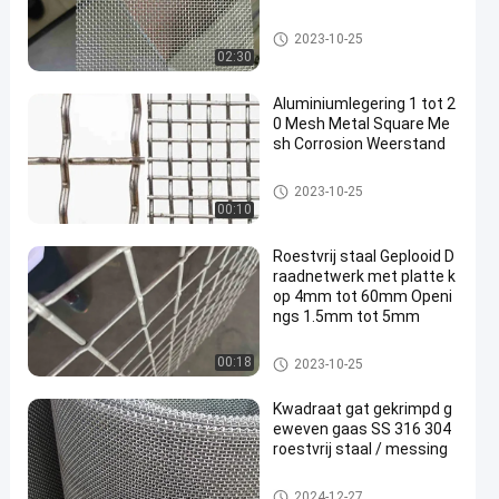
ss geweven draadnetwerk
2023-10-25
02:30
Aluminiumlegering 1 tot 2
0 Mesh Metal Square Me
sh Corrosion Weerstand
Roestvrij staal Geplooid Draad
2023-10-25
netwerk
00:10
Roestvrij staal Geplooid D
raadnetwerk met platte k
op 4mm tot 60mm Openi
ngs 1.5mm tot 5mm
Roestvrij staal Geplooid Draad
00:18
2023-10-25
netwerk
Kwadraat gat gekrimpd g
eweven gaas SS 316 304
roestvrij staal / messing
Roestvrij staal Geplooid Draad
2024-12-27