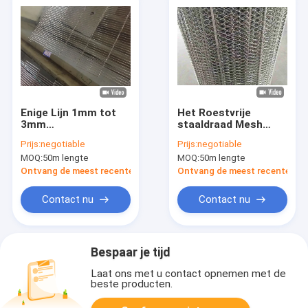
Enige Lijn 1mm tot
Het Roestvrije
3mm
staaldraad Mesh
DraadTransportband
Conveyor Belt 0.5m
Prijs:
negotiable
Prijs:
negotiable
voor de Riem van de
tot 3m van het
MOQ:
50m lengte
MOQ:
50m lengte
de Draadladder van
saldoweefsel
de
Ontvang de meest recente Prijs
Ontvang de meest recente Prij
Voedselverwerking
Contact nu
Contact nu
Bespaar je tijd
Laat ons met u contact opnemen met de
beste producten.