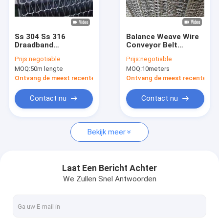
Fabrieksreis
Kwaliteitscontrole
Ss 304 Ss 316
Balance Weave Wire
Draadband
Conveyor Belt
contacteer ons
Voedselverwerking
Standard Type 0,5
Prijs:
negotiable
Prijs:
negotiable
M/Min tot 60 M/Min
MOQ:
50m lengte
MOQ:
10meters
glad oppervlak
Verzoek om een Citaat
Ontvang de meest recente Prijs
Ontvang de meest recente Prij
Contact nu
Contact nu
SS Gelast Draadnetwerk
Bekijk meer
ss geweven draadnetwerk
Netwerk van de roestvrij staal het Nederlandse Draad
Laat Een Bericht Achter
We Zullen Snel Antwoorden
Roestvrij staal Geplooid Draadnetwerk
Roestvrij staal Gebreid Draadnetwerk