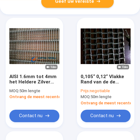
Geef uw vereiste
AISI 1.6mm tot 4mm
0,105“ 0,12“ Vlakke
het Heldere Zilver
Rand van de de
van de
Randlas van de
MOQ:
50m lengte
Prijs:
negotiable
DraadTransportband
DraadTransportband
Ontvang de meest recente Prijs
MOQ:
50m lengte
Op zwaar werk
berekende
Ontvang de meest recente Prij
Vastgeklonken
Contact nu
Contact nu