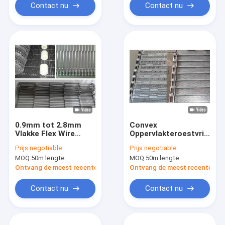
Contact nu
Contact nu
0.9mm tot 2.8mm
Convex
Vlakke Flex Wire
Oppervlakteroestvrij
Conveyor Belt With
staal Mesh Conveyor
Prijs:
negotiable
Prijs:
negotiable
Diverse Rand
Belt 5mm tot 20mm
MOQ:
50m lengte
MOQ:
50m lengte
Ontvang de meest recente Prijs
Ontvang de meest recente Prij
Contact nu
Contact nu