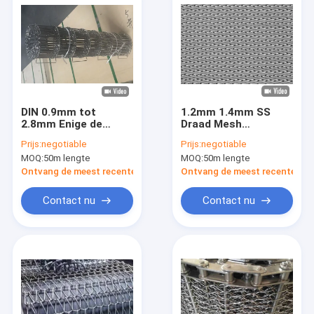
DIN 0.9mm tot
1.2mm 1.4mm SS
2.8mm Enige de
Draad Mesh
Lijnrand van de
Conveyor Belt
Prijs:
negotiable
Prijs:
negotiable
DraadTransportband
Compound Weave
MOQ:
50m lengte
MOQ:
50m lengte
of Dubbele Lijnrand
Ontvang de meest recente Prijs
Ontvang de meest recente Prij
Contact nu
Contact nu
Huis
Producten
Ongeveer ons