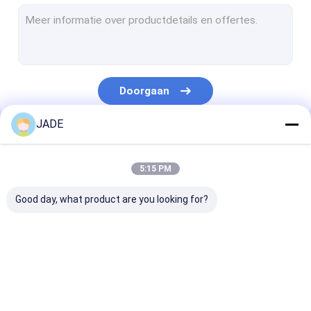
het schermnetwerk van de roestvrij staalveiligheid
De Rol van de roestvrij staaldraad
Metaal Geweven Draadnetwerk
Doorgaan
uitgebreid metaalnetwerk
JADE
Geperforeerd Metaalnetwerk
Onze Categorieën
Draad Mesh Filters
5:15 PM
DraadTransportband
Good day, what product are you looking for?
Decoratief Metaalnetwerk
Gesinterd Draadnetwerk
SS Gelast
ss geweven
Netwerk van d
Metaaldraad Mesh Fence
Draadnetwerk
draadnetwerk
roestvrij staal
Nederlandse D