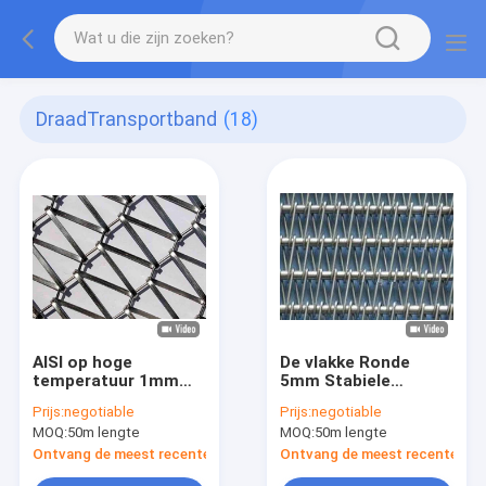
DraadTransportband
(18)
AISI op hoge
De vlakke Ronde
temperatuur 1mm
5mm Stabiele
tot 3mm het
Structuur van de
Prijs:
negotiable
Prijs:
negotiable
Roestvrije staal van
Roestvrij
MOQ:
50m lengte
MOQ:
50m lengte
de
staalTransportband
DraadTransportband
Ontvang de meest recente Prijs
Ontvang de meest recente Prij