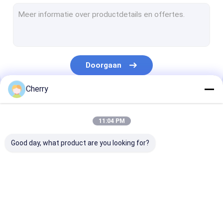
het schermnetwerk van de roestvrij staalveiligheid
De Rol van de roestvrij staaldraad
Metaal Geweven Draadnetwerk
Doorgaan
uitgebreid metaalnetwerk
Cherry
Geperforeerd Metaalnetwerk
Onze Categorieën
Draad Mesh Filters
11:04 PM
DraadTransportband
Good day, what product are you looking for?
Decoratief Metaalnetwerk
Gesinterd Draadnetwerk
SS Gelast
ss geweven
Netwerk van d
Metaaldraad Mesh Fence
Draadnetwerk
draadnetwerk
roestvrij staal
Nederlandse D