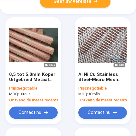
Geef uw vereiste
0,5 tot 5.0mm Koper
Al Ni Cu Stainless
Uitgebreid Metaal
Steel-Micro Mesh
Mesh Anti Corrosion
Screen 0.2mm tot
Prijs:
negotiable
Prijs:
negotiable
1.0mm
MOQ:
10rolls
MOQ:
10rolls
Ontvang de meest recente Prijs
Ontvang de meest recente Prij
Contact nu
Contact nu