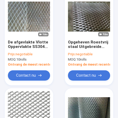
De afgevlakte Vlotte
Opgeheven Roestvrij
Oppervlakte SS304
staal Uitgebreide
SS316 enz. van
Metaal Zure
Prijs:
negotiable
Prijs:
negotiable
Diamond Hole
Weerstand 0,5 tot
MOQ:
10rolls
MOQ:
10rolls
Expanded Metal
8mm
Mesh
Ontvang de meest recente Prijs
Ontvang de meest recente Prij
Contact nu
Contact nu
Huis
Producten
Ongeveer ons