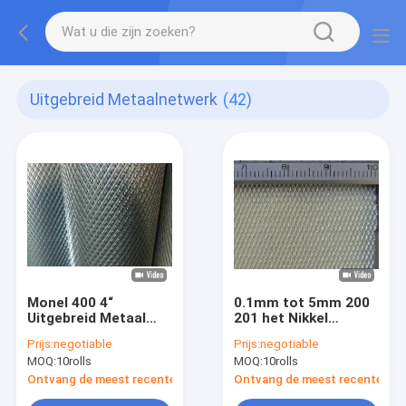
Uitgebreid Metaalnetwerk
(42)
Monel 400 4“
0.1mm tot 5mm 200
Uitgebreid Metaal
201 het Nikkel
Mesh Roll Flattened
Uitgebreide Gat van
Prijs:
negotiable
Prijs:
negotiable
Pattern
de Netwerkastm
MOQ:
10rolls
MOQ:
10rolls
diamant
Ontvang de meest recente Prijs
Ontvang de meest recente Prij