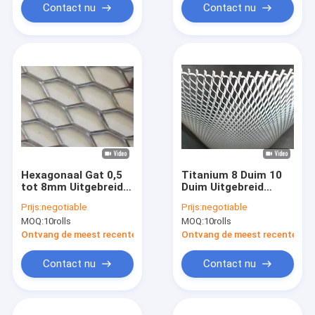
Contact nu
Contact nu
Hexagonaal Gat 0,5
Titanium 8 Duim 10
tot 8mm Uitgebreid
Duim Uitgebreid
Metaal Mesh For
Mesh Diamond Hole
Prijs:
negotiable
Prijs:
negotiable
Protection
MOQ:
10rolls
MOQ:
10rolls
Ontvang de meest recente Prijs
Ontvang de meest recente Prij
Contact nu
Contact nu