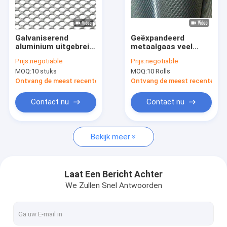
Fabrieksreis
Kwaliteitscontrole
Galvaniserend
Geëxpandeerd
aluminium uitgebreid
metaalgaas veel
contacteer ons
metaalnetwerk
gebruikt in park
Prijs:
negotiable
Prijs:
negotiable
fotovoltaïsche
MOQ:
10 stuks
MOQ:
10 Rolls
hekken foknetten
Verzoek om een Citaat
stortplaatsbescherming
Ontvang de meest recente Prijs
Ontvang de meest recente Prij
en andere
hekbehoeften
Contact nu
Contact nu
SS Gelast Draadnetwerk
Bekijk meer
ss geweven draadnetwerk
Netwerk van de roestvrij staal het Nederlandse Draad
Laat Een Bericht Achter
We Zullen Snel Antwoorden
Roestvrij staal Geplooid Draadnetwerk
Roestvrij staal Gebreid Draadnetwerk