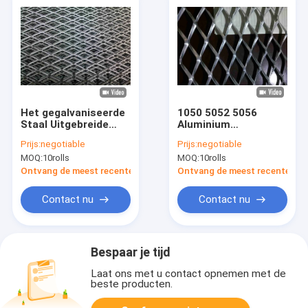
Het gegalvaniseerde
1050 5052 5056
Staal Uitgebreide
Aluminium
Staal ISO van
Uitgebreide Draad
Prijs:
negotiable
Prijs:
negotiable
Metaalmesh firm
Mesh For Decorative
MOQ:
10rolls
MOQ:
10rolls
structure low carbon
Ontvang de meest recente Prijs
Ontvang de meest recente Prij
Contact nu
Contact nu
Bespaar je tijd
Laat ons met u contact opnemen met de
beste producten.