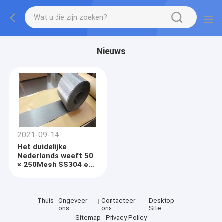
Nieuws
2021-09-14
Het duidelijke
Nederlands weeft 50
× 250Mesh SS304 en
Geweven de
Draadnetwerk van
SS316 SS
Thuis
Ongeveer
Contacteer
Desktop
ons
ons
Site
Sitemap
Privacy Policy