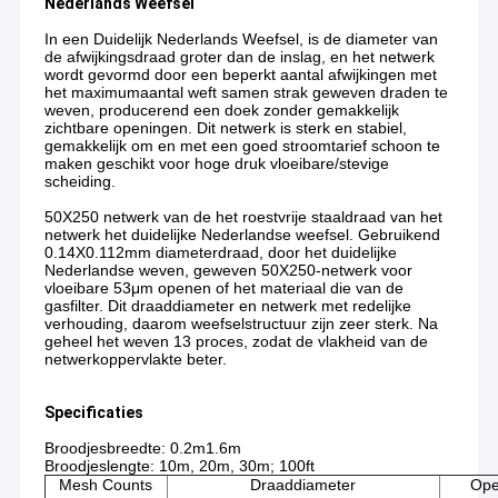
Nederlands Weefsel
In een Duidelijk Nederlands Weefsel, is de diameter van
de afwijkingsdraad groter dan de inslag, en het netwerk
wordt gevormd door een beperkt aantal afwijkingen met
het maximumaantal weft samen strak geweven draden te
weven, producerend een doek zonder gemakkelijk
zichtbare openingen. Dit netwerk is sterk en stabiel,
gemakkelijk om en met een goed stroomtarief schoon te
maken geschikt voor hoge druk vloeibare/stevige
scheiding.
50X250 netwerk van de het roestvrije staaldraad van het
netwerk het duidelijke Nederlandse weefsel. Gebruikend
0.14X0.112mm diameterdraad, door het duidelijke
Nederlandse weven, geweven 50X250-netwerk voor
vloeibare 53μm openen of het materiaal die van de
gasfilter. Dit draaddiameter en netwerk met redelijke
verhouding, daarom weefselstructuur zijn zeer sterk. Na
geheel het weven 13 proces, zodat de vlakheid van de
netwerkoppervlakte beter.
Specificaties
Broodjesbreedte: 0.2m1.6m
Broodjeslengte: 10m, 20m, 30m; 100ft
Mesh Counts
Draaddiameter
Ope