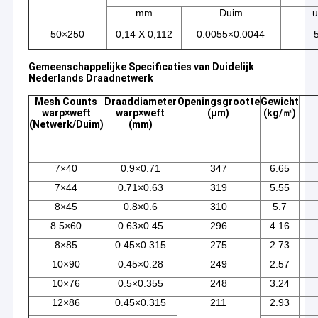
mm
Duim
50×250
0,14 X 0,112
0.0055×0.0044
Gemeenschappelijke Specificaties van Duidelijk
Nederlands Draadnetwerk
Mesh Counts
Draaddiameter
Openingsgrootte
Gewicht
warp×weft
warp×weft
(μm)
(kg/㎡)
(Netwerk/Duim)
(mm)
7×40
0.9×0.71
347
6.65
7×44
0.71×0.63
319
5.55
8×45
0.8×0.6
310
5.7
8.5×60
0.63×0.45
296
4.16
8×85
0.45×0.315
275
2.73
10×90
0.45×0.28
249
2.57
10×76
0.5×0.355
248
3.24
12×86
0.45×0.315
211
2.93