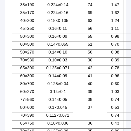
35×190
0.224×0.14
74
1.47
35×170
0.224×0.16
69
1.62
40×200
0.18×0.135
63
1.24
45×250
0.16×0.11
56
1.11
50×300
0.16×0.09
55
0,98
60×500
0.14×0.055
51
0,70
50×270
0.14×0.10
50
0,98
70×930
0.10×0.03
30
0,39
65×390
0.125×0.071
42
0,78
60×300
0.14×0.09
41
0,96
80×700
0.125×0.04
40
0,60
60×270
0.14×0.1
39
1.03
Huis
77×560
0.14×0.05
38
0,74
A
80×600
0.1×0.045
37
0,53
m
Producten
D
70×390
0.112×0.071
0,74
g
65×750
0.10×0.036
36
0,43
Ongeveer ons
v
H