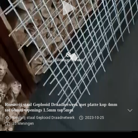
Roestvrij staal Geplooid Draadnetwerk met platte kop 4mm
tot 60mm Openings 1.5mm tot 5mm
Roestvrij staal Geplooid Draadnetwerk
2023-10-25
35 Meningen