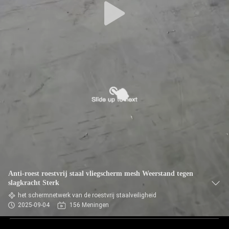
Anti-roest roestvrij staal vliegscherm mesh Weerstand tegen
slagkracht Sterk
het schermnetwerk van de roestvrij staalveiligheid
2025-09-04
156 Meningen