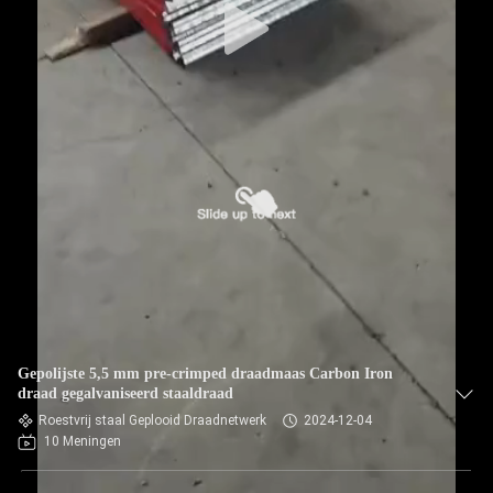
Gepolijste 5,5 mm pre-crimped draadmaas Carbon Iron
draad gegalvaniseerd staaldraad
Roestvrij staal Geplooid Draadnetwerk
2024-12-04
10 Meningen