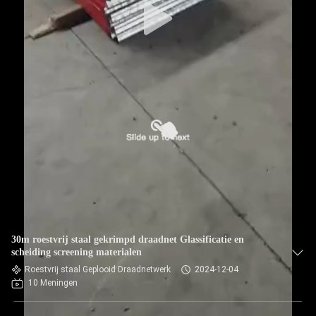
30m roestvrij staal gekrimpd draadnet Glassificatie en
scheiding screening materialen
Roestvrij staal Geplooid Draadnetwerk
2024-12-04
10 Meningen