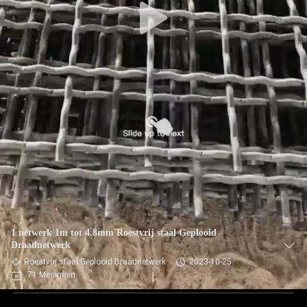
1 netwerk 1m tot 4.8mm Roestvrij staal Geplooid
Draadnetwerk
Roestvrij staal Geplooid Draadnetwerk
2023-10-25
71 Meningen