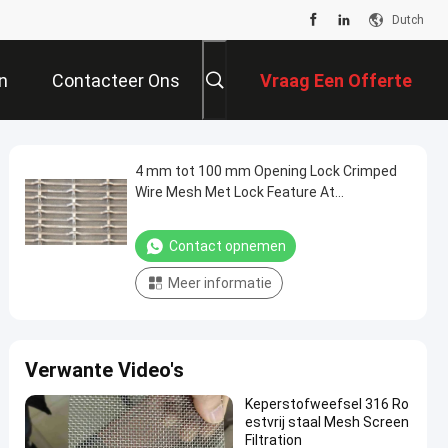
Dutch
n
Contacteer Ons
Vraag Een Offerte
Aan
4 mm tot 100 mm Opening Lock Crimped
Wire Mesh Met Lock Feature At
Intersections
Contact opnemen
Meer informatie
Verwante Video's
Keperstofweefsel 316 Ro
estvrij staal Mesh Screen
Filtration