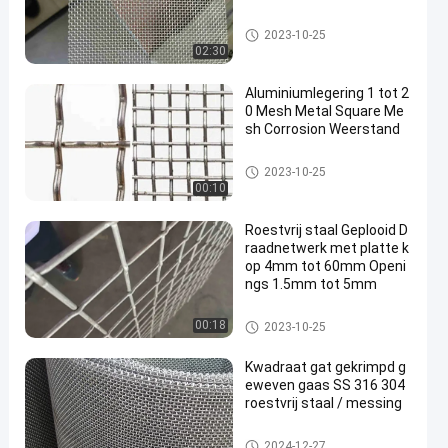
ss geweven draadnetwerk
2023-10-25
02:30
Aluminiumlegering 1 tot 2
0 Mesh Metal Square Me
sh Corrosion Weerstand
Roestvrij staal Geplooid Draad
2023-10-25
netwerk
00:10
Roestvrij staal Geplooid D
raadnetwerk met platte k
op 4mm tot 60mm Openi
ngs 1.5mm tot 5mm
Roestvrij staal Geplooid Draad
00:18
2023-10-25
netwerk
Kwadraat gat gekrimpd g
eweven gaas SS 316 304
roestvrij staal / messing
Roestvrij staal Geplooid Draad
2024-12-27