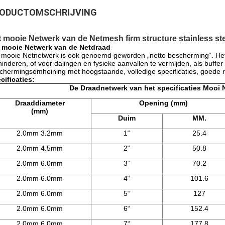
ODUCTOMSCHRIJVING
 mooie Netwerk van de Netmesh firm structure stainless st
 mooie Netwerk van de Netdraad
 mooie Netnetwerk is ook genoemd geworden „netto bescherming“. Het 
hinderen, of voor dalingen en fysieke aanvallen te vermijden, als buffe
chermingsomheining met hoogstaande, volledige specificaties, goede r
cificaties:
De Draadnetwerk van het specificaties Mooi 
Draaddiameter
Opening (mm)
(mm)
Duim
MM.
2.0mm 3.2mm
1“
25.4
2.0mm 4.5mm
2“
50.8
2.0mm 6.0mm
3“
70.2
2.0mm 6.0mm
4“
101.6
2.0mm 6.0mm
5“
127
2.0mm 6.0mm
6“
152.4
2.0mm 6.0mm
7“
177.8