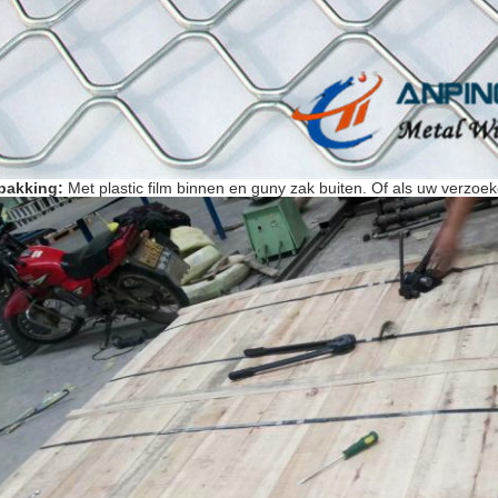
pakking:
Met plastic film binnen en guny zak buiten. Of als uw verzoek