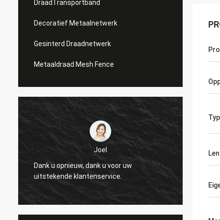
DraadTransportband
Decoratief Metaalnetwerk
PR
Gesinterd Draadnetwerk
Pr
Metaaldraad Mesh Fence
Opp
Typ
Joel
Joel
Len
ank u voor uw
Dank u opnieuw, dank u voor uw
enservice.
uitstekende klantenservice.
Eig