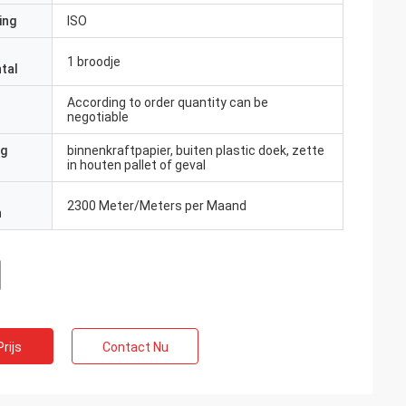
ing
ISO
1 broodje
tal
According to order quantity can be
negotiable
ng
binnenkraftpapier, buiten plastic doek, zette
in houten pallet of geval
2300 Meter/Meters per Maand
n
rijs
Contact Nu