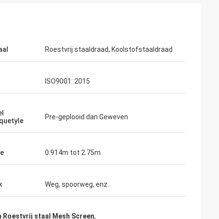
aal
Roestvrij staaldraad, Koolstofstaaldraad
ISO9001: 2015
el
Pre-geplooid dan Geweven
quetyle
te
0.914m tot 2.75m
k
Weg, spoorweg, enz.
 Roestvrij staal Mesh Screen
,