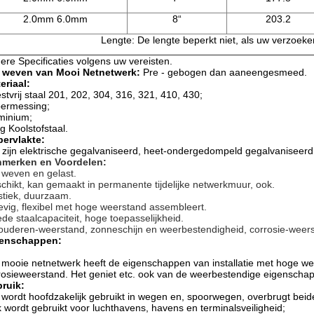
2.0mm 6.0mm
8“
203.2
Lengte: De lengte beperkt niet, als uw verzoeke
ere Specificaties volgens uw vereisten.
 weven van Mooi Netnetwerk:
Pre - gebogen dan aaneengesmeed.
eriaal:
stvrij staal 201, 202, 304, 316, 321, 410, 430;
ermessing;
minium;
g Koolstofstaal.
ervlakte:
 zijn elektrische gegalvaniseerd, heet-ondergedompeld gegalvaniseerd
merken en Voordelen:
 weven en gelast.
chikt, kan gemaakt in permanente tijdelijke netwerkmuur, ook.
istiek, duurzaam.
tevig, flexibel met hoge weerstand assembleert.
de staalcapaciteit, hoge toepasselijkheid.
ouderen-weerstand, zonneschijn en weerbestendigheid, corrosie-weer
enschappen:
 mooie netnetwerk heeft de eigenschappen van installatie met hoge wee
rosieweerstand. Het geniet etc. ook van de weerbestendige eigenscha
ruik:
 wordt hoofdzakelijk gebruikt in wegen en, spoorwegen, overbrugt be
 wordt gebruikt voor luchthavens, havens en terminalsveiligheid;