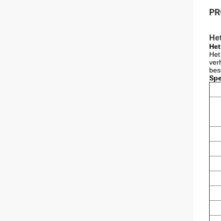
PR
Het
Het
Het
ver
bes
Spe