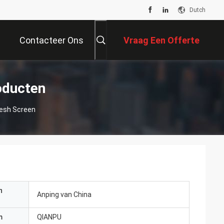
Dutch
Contacteer Ons
Vraag Een Offerte
Aan
oducten
Mesh Screen
n
Anping van China
m
QIANPU