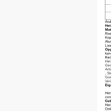
And
Het
Mat
Roe
Kop
Alu
Laa
Opp
kan
Ken
Het
Ges
Art
, S
Goe
Ver
Eig
Het
cor
Geb
Het
Ook