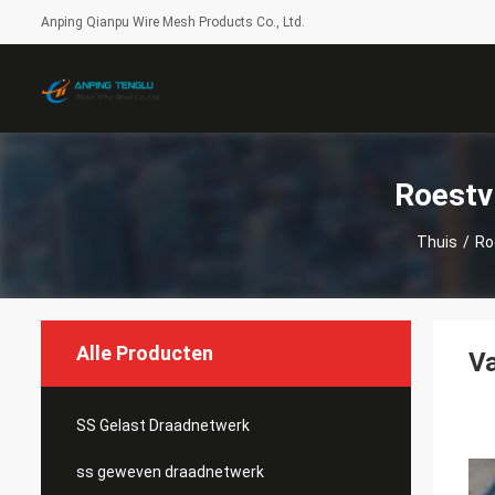
Anping Qianpu Wire Mesh Products Co., Ltd.
Roestv
Thuis
/
Ro
Alle Producten
Va
SS Gelast Draadnetwerk
ss geweven draadnetwerk