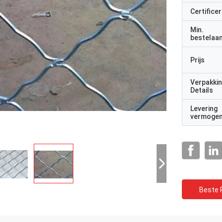
Certificer
Min.
bestelaan
Prijs
Verpakki
Details
Levering
vermoge
Beste P