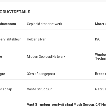
ODUCTDETAILS
oductnaam
Geplooid draadnetwerk
Materi
ervlaktekleur
Helder Zilver
ISO
Weefs
e
Midden Geplooid Netwerk
Techni
gte
30m of aangepast
Breed
enschap
Vaste Structuur
Gebrui
Vast Structuurroestvrij staal Mesh Screen
,
0.914m