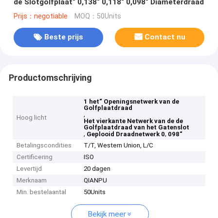
de Slotgolfplaat“ 0,138“ 0,118“ 0,098“ Diameterdraad
Prijs：negotiable
MOQ：50Units
Beste prijs
Contact nu
Productomschrijving
1 het“ Openingsnetwerk van de
Golfplaatdraad
,
Hoog licht
Het vierkante Netwerk van de de
Golfplaatdraad van het Gatenslot
,
,
Geplooid Draadnetwerk 0
098“
Betalingscondities
T/T, Western Union, L/C
Certificering
ISO
Levertijd
20 dagen
Merknaam
QIANPU
Min. bestelaantal
50Units
Bekijk meer