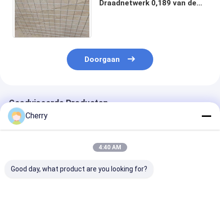
Draadnetwerk 0,189 van de
Slotgolfplaat“ 0,138“ 0,118“
0,098“ Diameterdraad
Doorgaan
Geadviseerde Producten
Cherry
4:40 AM
Good day, what product are you looking for?
Roestvrijstalen
SUS304 Stalen
Vergrendeld
draadgordel Crimped
Gekrompen
gekrompen
Type Barbecue Grill /
Draadgaas
staaldraadgaa