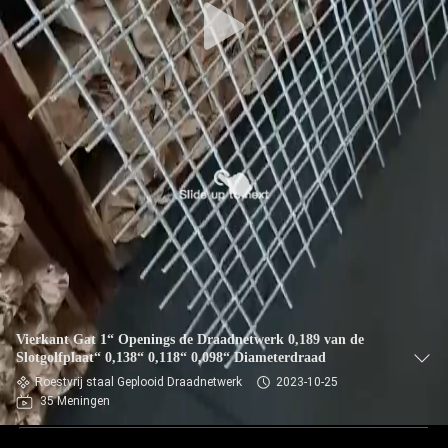
Vierkant Gat 1“ Openings de Draadnetwerk 0,189 van de
Slotgolfplaat“ 0,138“ 0,118“ 0,098“ Diameterdraad
Roestvrij staal Geplooid Draadnetwerk
2023-10-25
35 Meningen