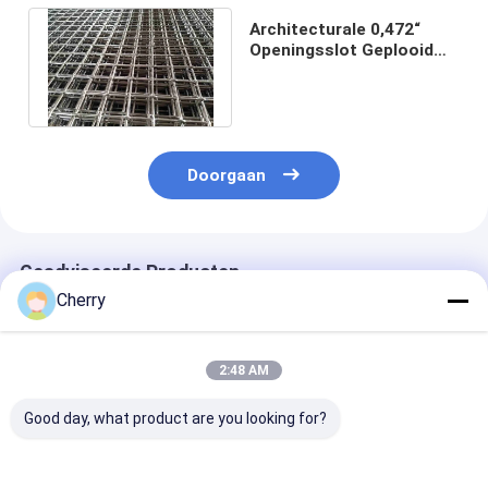
Architecturale 0,472“
Openingsslot Geplooid
Draadnetwerk 0,102
Draad“ 0,059“
Doorgaan
Geadviseerde Producten
Cherry
2:48 AM
Good day, what product are you looking for?
Roestvrijstalen
SUS304 Stalen
Vergrendeld