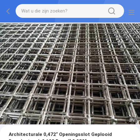
2
/
3
Architecturale 0,472“ Openingsslot Geplooid