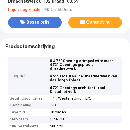
Draadnetwerk 0,102 Draad“ 0,059“
Prijs：negotiable
MOQ：50Units
Beste prijs
Contact nu
Productomschrijving
,
0.472" Opening crimped wire mesh
472“ Openings geplooid
draadnetwerk
,
Hoog licht
architecturaal de Draadnetwerk van
de Slotgolfplaat
,
472“ Openings architecturaal
Draadnetwerk
Betalingscondities
T/T, Western Union, L/C
Certificering
ISO
Levertijd
20 dagen
Merknaam
QIANPU
Min. bestelaantal
50Units