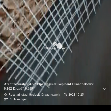
Architecturale 0,472“ Openingsslot Geplooid Draadnetwerk
0,102 Draad“ 0,059“
Roestvrij staal Geplooid Draadnetwerk
2023-10-25
35 Meningen