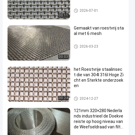
ss geweven draadnetwerk
2026-07-01
00:11
Gemaakt van roestvrij sta
al met 6 mesh
ss geweven draadnetwerk
2026-03-23
00:03
het Roestvrije staalinsec
t die van 304l 316l Hoge Zi
cht en Sterkte onderzoek
en
ss geweven draadnetwerk
00:24
2024-12-27
121mm 320×280 Nederla
nds industrieel de Doekve
reiste op hoog niveau van
de Weefseldraad van filtr
atie