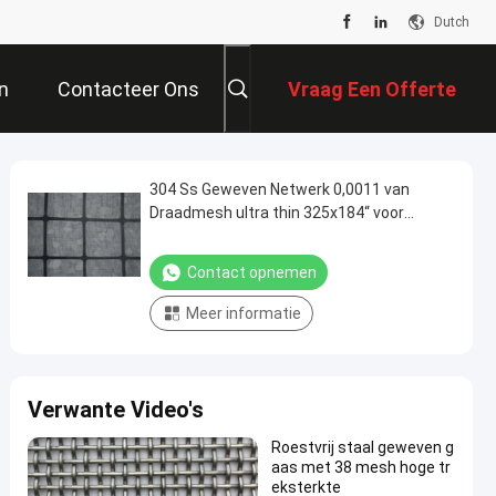
Dutch
n
Contacteer Ons
Vraag Een Offerte
Aan
304 Ss Geweven Netwerk 0,0011 van
Draadmesh ultra thin 325x184“ voor
Aardolieindustrie
Contact opnemen
Meer informatie
Verwante Video's
Roestvrij staal geweven g
aas met 38 mesh hoge tr
eksterkte