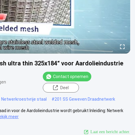
 ultra thin 325x184“ voor Aardolieindustrie
Contact opnemen
gen
Deel
 Netwerkroestvrije staal
#
201 SS Geweven Draadnetwerk
d in voor de Aardolieindustrie wordt gebruikt Inleiding: Netwerk
ekijk meer
Laat een bericht achter.