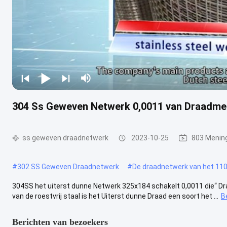
304 Ss Geweven Netwerk 0,0011 van Draadmesh
ss geweven draadnetwerk
2023-10-25
803 Menin
#
302 SS Geweven Draadnetwerk
#
De draadnetwerk van het 110
304SS het uiterst dunne Netwerk 325x184 schakelt 0,0011 die“ Draa
van de roestvrij staal is het Uiterst dunne Draad een soort het ...
B
Berichten van bezoekers