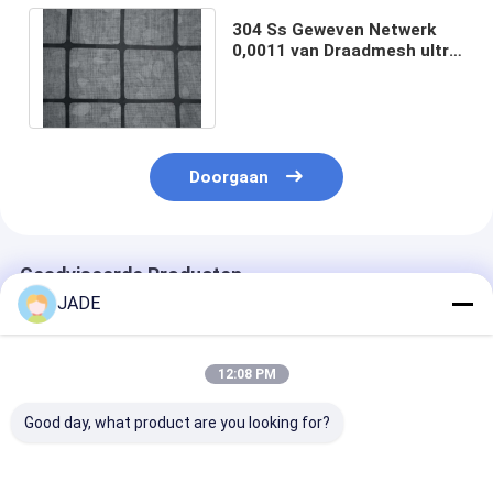
304 Ss Geweven Netwerk
0,0011 van Draadmesh ultra
thin 325x184“ voor
Aardolieindustrie
Doorgaan
Geadviseerde Producten
JADE
12:08 PM
Good day, what product are you looking for?
Gemaakte draad van
Gemaakte draad van
Gemaakte dra