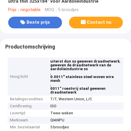
ultra thin 325x184“ voor Aardolieindustrie
Prijs：negotiable
MOQ：5 broodjes
Beste prijs
Contact nu
Productomschrijving
,
uiterst dun ss geweven draadnetwerk
geweven de draadnetwerk van de
aardolieindustrie ss
,
Hoog licht
0.0011" stainless steel woven wire
mesh
,
0011“ roestvrij staal geweven
draadnetwerk
Betalingscondities
T/T, Western Union, L/C
Certificering
ISO
Levertijd
Twee weken
Merknaam
QIANPU
Min. bestelaantal
5 broodjes