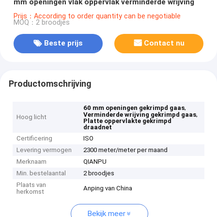
mm openingen vlak oppervlak verminderde wrijving
Prijs：According to order quantity can be negotiable
MOQ：2 broodjes
Beste prijs
Contact nu
Productomschrijving
,
60 mm openingen gekrimpd gaas
,
Verminderde wrijving gekrimpd gaas
Hoog licht
Platte oppervlakte gekrimpd
draadnet
Certificering
ISO
Levering vermogen
2300 meter/meter per maand
Merknaam
QIANPU
Min. bestelaantal
2 broodjes
Plaats van
Anping van China
herkomst
Bekijk meer