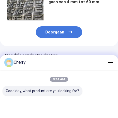
gaas van 4 mm tot 60 mm
openingen vlak oppervlak
verminderde wrijving
Doorgaan
Geadviseerde Producten
Cherry
9:44 AM
Good day, what product are you looking for?
Roestvrijstalen
SUS304 Stalen
Vergrendeld
draadgordel Crimped
Gekrompen
gekrompen
Type Barbecue Grill /
Draadgaas
staaldraadgaa