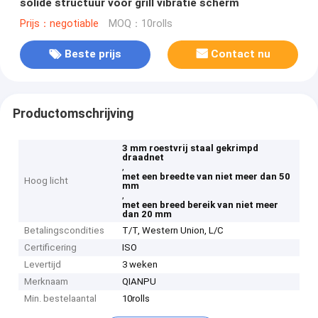
solide structuur voor grill vibratie scherm
Prijs：negotiable
MOQ：10rolls
Beste prijs
Contact nu
Productomschrijving
3 mm roestvrij staal gekrimpd
draadnet
,
met een breedte van niet meer dan 50
Hoog licht
mm
,
met een breed bereik van niet meer
dan 20 mm
Betalingscondities
T/T, Western Union, L/C
Certificering
ISO
Levertijd
3 weken
Merknaam
QIANPU
Min. bestelaantal
10rolls