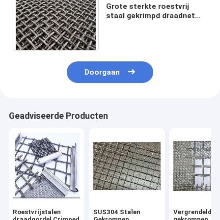
Grote sterkte roestvrij
staal gekrimpd draadnet
solide structuur voor grill
vibratie scherm
Doorgaan
Geadviseerde Producten
Roestvrijstalen
SUS304 Stalen
Vergrendeld
draadgordel Crimped
Gekrompen
gekrompen