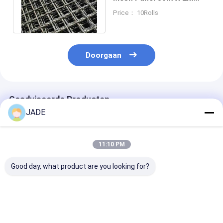
Voor het screenen van
Price： 10Rolls
aggregaten
Doorgaan
Geadviseerde Producten
JADE
11:10 PM
Good day, what product are you looking for?
Roestvrijstalen
SUS304 Stalen
Vergrendeld
draadgordel Crimped
Gekrompen
gekrompen
Type Barbecue Grill /
Draadgaas
staaldraadgaa
Mine Screen 1-10mm
Gegalvaniseerd
trillingsdraa