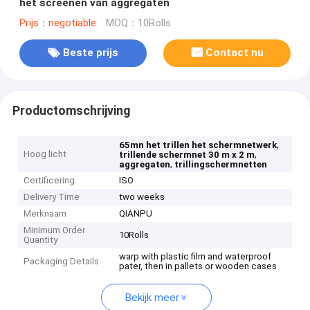
het screenen van aggregaten
Prijs：negotiable
MOQ：10Rolls
Beste prijs
Contact nu
Productomschrijving
,
65mn het trillen het schermnetwerk
Hoog licht
,
trillende schermnet 30 m x 2 m
,
aggregaten
trillingschermnetten
Certificering
ISO
Delivery Time
two weeks
Merknaam
QIANPU
Minimum Order
10Rolls
Quantity
warp with plastic film and waterproof
Packaging Details
pater, then in pallets or wooden cases
Bekijk meer