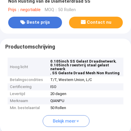
Non Rusting van de Diameterdraad SS
Prijs：negotiable
MOQ：50 Rollen
Beste prijs
Contact nu
Productomschrijving
,
0.105inch SS Gelast Draadnetwerk
0.105inch roestvrij staal gelast
Hoog licht
netwerk
,
SS Gelaste Draad Mesh Non Rusting
Betalingscondities
T/T, Western Union, L/C
Certificering
ISO
Levertijd
20 dagen
Merknaam
QIANPU
Min. bestelaantal
50 Rollen
Bekijk meer