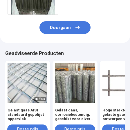
Diameterdraad SS
Doorgaan
Geadviseerde Producten
Gelast gaas AISI
Gelast gaas,
Hoge sterkte 
standaard gepolijst
corrosiebestendig,
gelaste gaas
oppervlak
geschikt voor diverse
ontworpen voo
toepassingen
agrarische
afrastering en
Beste prijs
Beste prijs
Beste pri