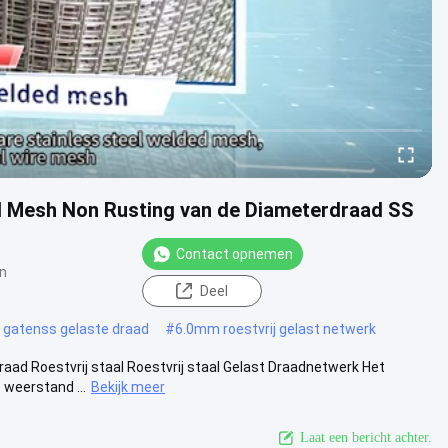
ad Mesh Non Rusting van de Diameterdraad SS
Contact opnemen
n
Deel
e gatenss gelaste draad
#
6.0mm roestvrij gelast netwerk
raad Roestvrij staal Roestvrij staal Gelast Draadnetwerk Het
 weerstand ...
Bekijk meer
Laat een bericht achter.