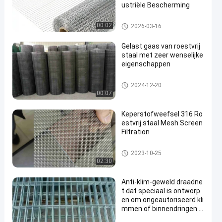
ustriële Bescherming
SS Gelast Draadnetwerk
00:02
2026-03-16
Gelast gaas van roestvrij
staal met zeer wenselijke
eigenschappen
SS Gelast Draadnetwerk
2024-12-20
00:07
Keperstofweefsel 316 Ro
estvrij staal Mesh Screen
Filtration
ss geweven draadnetwerk
2023-10-25
02:30
Anti-klim-geweld draadne
t dat speciaal is ontworp
en om ongeautoriseerd kli
mmen of binnendringen t
e voorkomen of af te schr