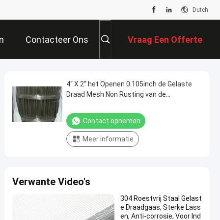
Dutch
n
Contacteer Ons
Vraag Een Offerte
Aan
4“ X 2“ het Openen 0.105inch de Gelaste
Draad Mesh Non Rusting van de
Diameterdraad SS
Contact opnemen
Meer informatie
Verwante Video's
304 Roestvrij Staal Gelast
e Draadgaas, Sterke Lass
en, Anti-corrosie, Voor Ind