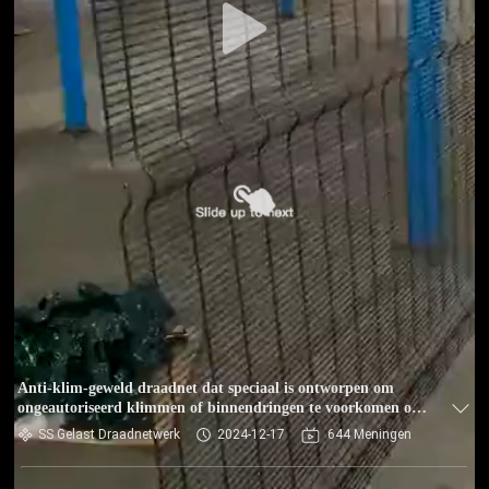
Anti-klim-geweld draadnet dat speciaal is ontworpen om
ongeautoriseerd klimmen of binnendringen te voorkomen of
af te schrikken
SS Gelast Draadnetwerk
2024-12-17
644 Meningen