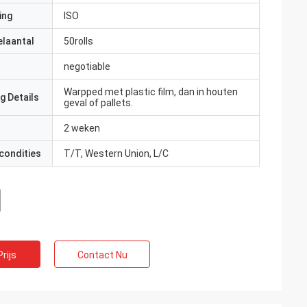
ing
ISO
elaantal
50rolls
negotiable
Warpped met plastic film, dan in houten
g Details
geval of pallets.
2 weken
condities
T/T, Western Union, L/C
rijs
Contact Nu