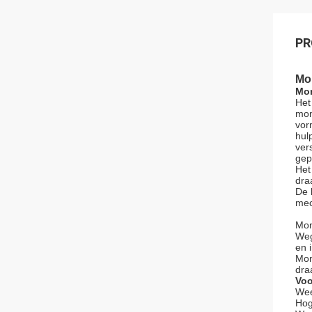
PR
Mo
Mon
Het
mon
vor
hul
ver
gep
Het
dra
De 
mec
Mon
Weg
en 
Mon
dra
Voo
Wee
Hog