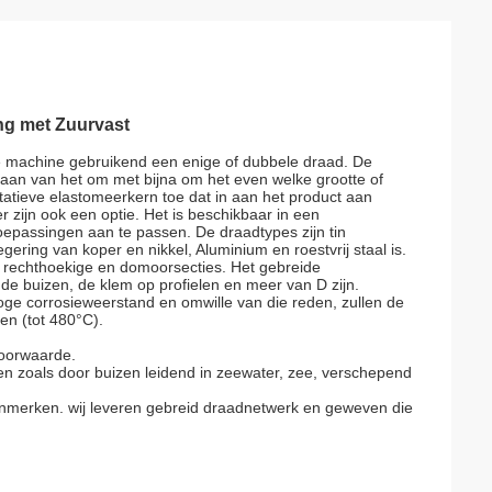
ng met Zuurvast
e machine gebruikend een enige of dubbele draad. De
staan van het om met bijna om het even welke grootte of
tatieve elastomeerkern toe dat in aan het product aan
zijn ook een optie. Het is beschikbaar in een
epassingen aan te passen. De draadtypes zijn tin
ering van koper en nikkel, Aluminium en roestvrij staal is.
, rechthoekige en domoorsecties. Het gebreide
e buizen, de klem op profielen en meer van D zijn.
oge corrosieweerstand en omwille van die reden, zullen de
n (tot 480°C).
voorwaarde.
zoals door buizen leidend in zeewater, zee, verschepend
kenmerken. wij leveren gebreid draadnetwerk en geweven die