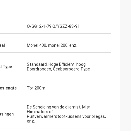
Q/SG12-1-79 Q/YSZZ-88-91
aal
Monel 400, monel 200, enz.
Standaard, Hoge Efficiënt, hoog
d Type
Doordrongen, Geabsorbeerd Type
eslengte
Tot 200m
De Scheiding van de oliemist, Mist
Eliminators of
ssingen
Ruitverwarmerstootkussens voor oliegas,
enz.