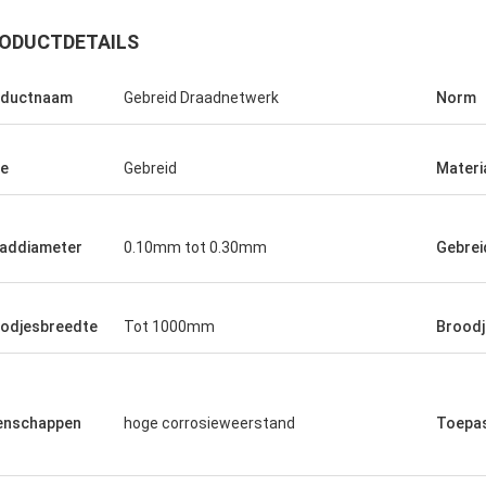
ODUCTDETAILS
oductnaam
Gebreid Draadnetwerk
Norm
e
Gebreid
Materi
addiameter
0.10mm tot 0.30mm
Gebrei
odjesbreedte
Tot 1000mm
Broodj
 uw
enschappen
hoge corrosieweerstand
Toepa