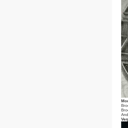
Mon
Bro
Bro
And
Ver