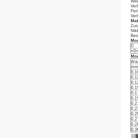
Wee
Ver
Per
Ver
Mat
Zui
Nik
Bes
Mon
C
<0
Mon
dra
m
0,1
0,1
0,1
0,1
0,1
0,1
0,2
0,2
0,2
0,2
0,2
0,3