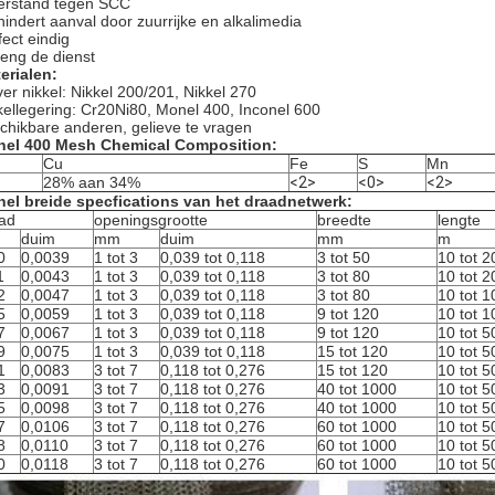
rstand tegen SCC
hindert aanval door zuurrijke en alkalimedia
fect eindig
leng de dienst
erialen:
ver nikkel: Nikkel 200/201, Nikkel 270
kellegering: Cr20Ni80, Monel 400, Inconel 600
chikbare anderen, gelieve te vragen
el 400 Mesh Chemical Composition:
Cu
Fe
S
Mn
>
28% aan 34%
<2>
<0>
<2>
el breide specfications van het draadnetwerk:
ad
openingsgrootte
breedte
lengte
m
duim
mm
duim
mm
m
0
0,0039
1 tot 3
0,039 tot 0,118
3 tot 50
10 tot 2
1
0,0043
1 tot 3
0,039 tot 0,118
3 tot 80
10 tot 2
2
0,0047
1 tot 3
0,039 tot 0,118
3 tot 80
10 tot 1
5
0,0059
1 tot 3
0,039 tot 0,118
9 tot 120
10 tot 1
7
0,0067
1 tot 3
0,039 tot 0,118
9 tot 120
10 tot 5
9
0,0075
1 tot 3
0,039 tot 0,118
15 tot 120
10 tot 5
1
0,0083
3 tot 7
0,118 tot 0,276
15 tot 120
10 tot 5
3
0,0091
3 tot 7
0,118 tot 0,276
40 tot 1000
10 tot 5
5
0,0098
3 tot 7
0,118 tot 0,276
40 tot 1000
10 tot 5
7
0,0106
3 tot 7
0,118 tot 0,276
60 tot 1000
10 tot 5
8
0,0110
3 tot 7
0,118 tot 0,276
60 tot 1000
10 tot 5
0
0,0118
3 tot 7
0,118 tot 0,276
60 tot 1000
10 tot 5