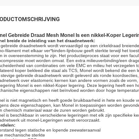
ODUCTOMSCHRIJVING
nel Gebreide Draad Mesh Monel Is een nikkel-Koper Legeri
el breide de inleiding van het draadnetwerk:
 gebreide draadnetwerk wordt vervaardigd op een cirkeldraad breiend
o-filament met elkaar ver*binden-lijnbouw geeft sterkte terwijl het toe
m in overeenstemming te zijn. Het productieproces staat voor een facul
pcompressie moet worden omvat. Een extra milieuverbinding/een drager 
scheidenheid van combinaties om vele EMC en milieu het verzegelen to
lateerd koper bekleed die staal als TCS, Monel wordt bekend die een leg
 stevige gebreide draadnetwerk wordt geleverd als ronde koordsecties
adnetwerk over elastomeric kernen kan andere vormen zoals de vorm, d
legering Monel is een nikkel-Koper legering. Deze legering heeft een h
hanische eigenschappen niet beïnvloed worden door hoge temperature
el is niet magnetisch en heeft goede bruikbaarheid in hete en koude 
ens deze eigenschappen, kan Monel in toepassingen worden gevonden 
in chemisch materiaal waar de zuren worden gebruikt.
el is beschikbaar in verscheidene legeringen met elk zijn specifieke 
adnetwerk uit monel-Legeringen wordt veroorzaakt.
rdelen:
rstand tegen statische en lopende zeewateraanval
e mechanische sterkte