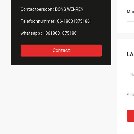
Contactpersoon :
DONG WENREN
Mar
Telefoonnummer :
86-18631875186
whatsapp :
+8618631875186
Contact
LA