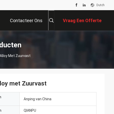
Dutch
Contacteer Ons
Vraag Een Offerte
Aan
oducten
Alloy Met Zuurvast
loy met Zuurvast
n
Anping van China
m
QIANPU