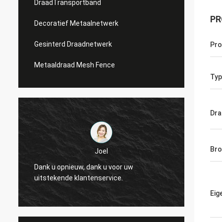
DraadTransportband
PR
Decoratief Metaalnetwerk
Gesinterd Draadnetwerk
Pr
Metaaldraad Mesh Fence
Typ
Dra
Bro
Joel
Joel
ieuw, dank u voor uw
Dank u opnieuw, dank u voor
e klantenservice.
uitstekende klantenservice.
Eig