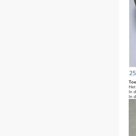
Toe
Het
In 
In 