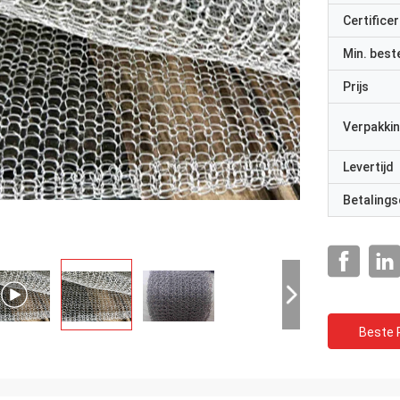
Certificer
Min. best
Prijs
Verpakkin
Levertijd
Betalings
Beste P