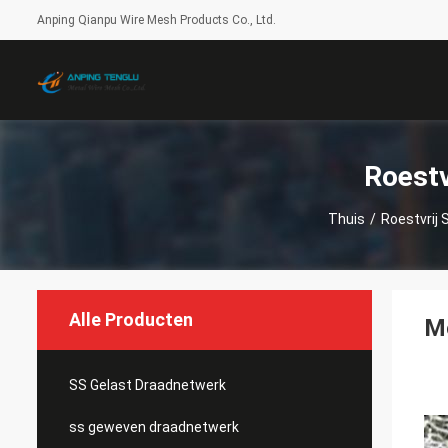
Anping Qianpu Wire Mesh Products Co., Ltd.
Roestv
Thuis
/
Roestvrij 
Alle Producten
Mo
SS Gelast Draadnetwerk
ss geweven draadnetwerk