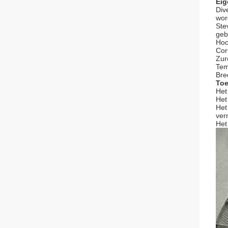
Eig
Div
wor
Ste
geb
Hoo
Cor
Zur
Tem
Bre
Toe
Het
Het
Het
ver
Het