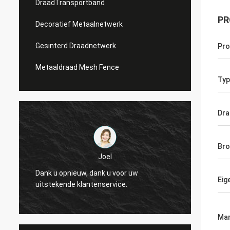
DraadTransportband
PR
Decoratief Metaalnetwerk
Gesinterd Draadnetwerk
Pr
Metaaldraad Mesh Fence
Typ
Dra
Bro
Joel
or uw
Dank u opnieuw, dank u voor uw
Eig
e.
uitstekende klantenservice.
Mar