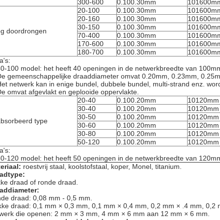
300-600
0.100.30mm
101600m
20-100
0.100.30mm
101600m
20-160
0.100.30mm
101600m
30-150
0.100.30mm
101600m
g doordrongen
70-400
0.100.30mm
101600m
170-600
0.100.30mm
101600m
180-700
0.100.30mm
101600m
a's:
40-100 model: het heeft 40 openingen in de netwerkbreedte van 100m
De gemeenschappelijke draaddiameter omvat 0.20mm, 0.23mm, 0.25
Het netwerk kan in enige bundel, dubbele bundel, multi-strand enz. wo
De omvat afgevlakt en geplooide oppervlakte.
20-40
0.100.20mm
10120mm
30-40
0.100.20mm
10120mm
30-50
0.100.20mm
10120mm
bsorbeerd type
30-60
0.100.20mm
10120mm
30-80
0.100.20mm
10120mm
50-120
0.100.20mm
10120mm
a's:
50-120 model: het heeft 50 openingen in de netwerkbreedte van 120m
eriaal:
roestvrij staal, koolstofstaal, koper, Monel, titanium.
adtype:
kke draad of ronde draad.
addiameter:
de draad: 0,08 mm - 0,5 mm.
kke draad: 0,1 mm × 0,3 mm, 0,1 mm × 0,4 mm, 0,2 mm × .4 mm, 0,2
werk die openen: 2 mm × 3 mm, 4 mm × 6 mm aan 12 mm × 6 mm.