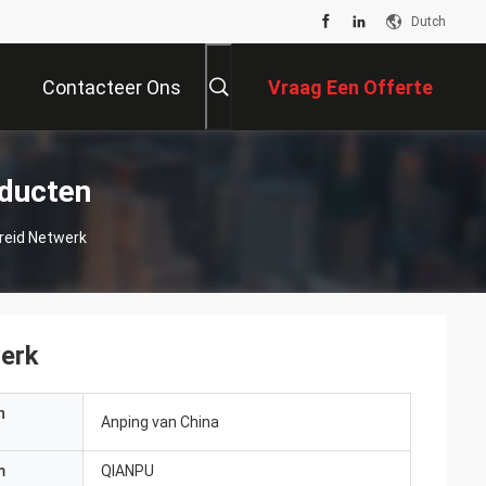
Dutch
Contacteer Ons
Vraag Een Offerte
Aan
oducten
breid Netwerk
werk
n
Anping van China
m
QIANPU