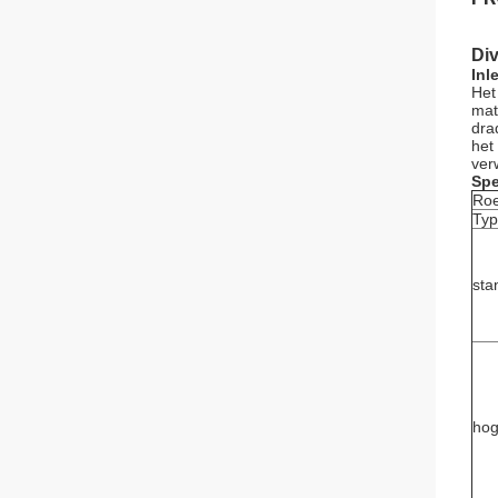
Div
Inl
Het
mat
dra
het
ver
Spe
Roe
Typ
sta
hog