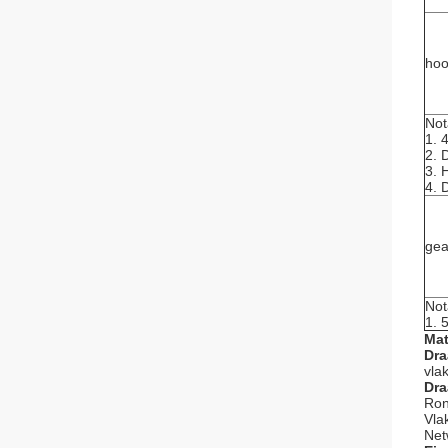
hoo
Not
1. 
2. 
3. 
4. 
gea
Not
1. 
Mat
Dra
vla
Dra
Ron
Vla
Net