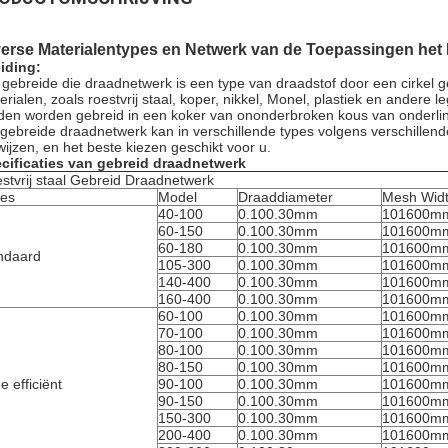
erse Materialentypes en Netwerk van de Toepassingen het 
eiding:
 gebreide die draadnetwerk is een type van draadstof door een cirkel 
erialen, zoals roestvrij staal, koper, nikkel, Monel, plastiek en ander
den worden gebreid in een koker van ononderbroken kous van onderlin
 gebreide draadnetwerk kan in verschillende types volgens verschille
wijzen, en het beste kiezen geschikt voor u.
cificaties van gebreid draadnetwerk
stvrij staal Gebreid Draadnetwerk
es
Model
Draaddiameter
Mesh Wid
40-100
0.100.30mm
101600m
60-150
0.100.30mm
101600m
60-180
0.100.30mm
101600m
ndaard
105-300
0.100.30mm
101600m
140-400
0.100.30mm
101600m
160-400
0.100.30mm
101600m
60-100
0.100.30mm
101600m
70-100
0.100.30mm
101600m
80-100
0.100.30mm
101600m
80-150
0.100.30mm
101600m
e efficiënt
90-100
0.100.30mm
101600m
90-150
0.100.30mm
101600m
150-300
0.100.30mm
101600m
200-400
0.100.30mm
101600m