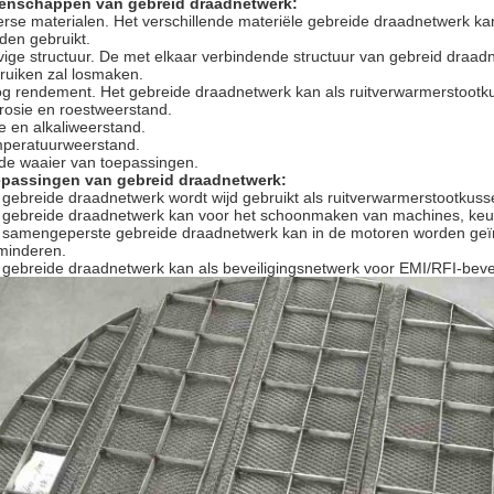
enschappen van gebreid draadnetwerk:
erse materialen. Het verschillende materiële gebreide draadnetwerk kan
den gebruikt.
vige structuur. De met elkaar verbindende structuur van gebreid draadn
ruiken zal losmaken.
g rendement. Het gebreide draadnetwerk kan als ruitverwarmerstootkuss
rosie en roestweerstand.
e en alkaliweerstand.
peratuurweerstand.
de waaier van toepassingen.
passingen van gebreid draadnetwerk:
 gebreide draadnetwerk wordt wijd gebruikt als ruitverwarmerstootkuss
 gebreide draadnetwerk kan voor het schoonmaken van machines, keu
 samengeperste gebreide draadnetwerk kan in de motoren worden geïn
minderen.
 gebreide draadnetwerk kan als beveiligingsnetwerk voor EMI/RFI-bevei