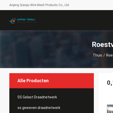
Anping Qianpu Wire Mesh Products Co., Ltd.
Roestv
Thuis
/
Roes
Alle Producten
0,
SS Gelast Draadnetwerk
ss geweven draadnetwerk