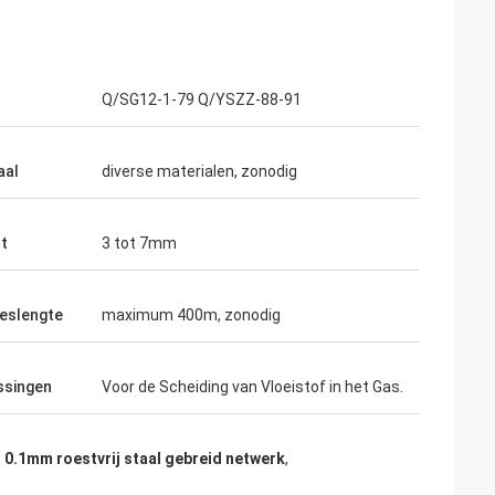
Q/SG12-1-79 Q/YSZZ-88-91
aal
diverse materialen, zonodig
t
3 tot 7mm
eslengte
maximum 400m, zonodig
ssingen
Voor de Scheiding van Vloeistof in het Gas.
,
0.1mm roestvrij staal gebreid netwerk
,