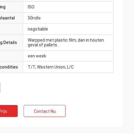
ing
ISO
elaantal
50rolls
negotiable
Warpped met plastic film, dan in houten
g Details
geval of pallets.
een week
condities
T/T, Western Union, L/C
rijs
Contact Nu