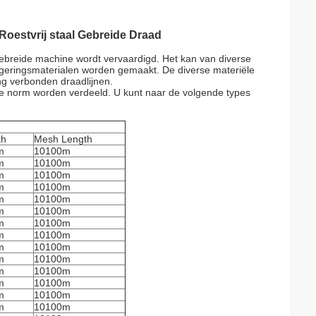
Roestvrij staal Gebreide Draad
gebreide machine wordt vervaardigd. Het kan van diverse
e legeringsmaterialen worden gemaakt. De diverse materiële
g verbonden draadlijnen.
nde norm worden verdeeld. U kunt naar de volgende types
th
Mesh Length
m
10100m
m
10100m
m
10100m
m
10100m
m
10100m
m
10100m
m
10100m
m
10100m
m
10100m
m
10100m
m
10100m
m
10100m
m
10100m
m
10100m