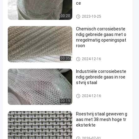
ce
Roestvrij staal Gebreid Draadn
00:20
2023-10-25
etwerk
Chemisch corrosiebeste
ndig gebreide gaas met o
nregelmatig openingspat
roon
Roestvrij staal Gebreid Draadn
00:05
2024-12-16
etwerk
Industriële corrosiebeste
ndig gebreide gaas in roe
stvrij staal
Roestvrij staal Gebreid Draadn
2024-12-16
etwerk
00:19
Roestvrij staal geweven g
aas met 38 mesh hoge tr
eksterkte
ss geweven draadnetwerk
2026-07-01