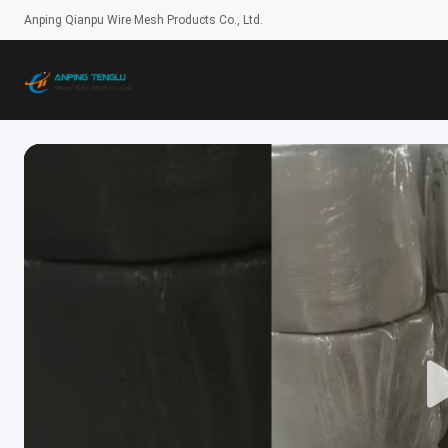
Anping Qianpu Wire Mesh Products Co., Ltd.