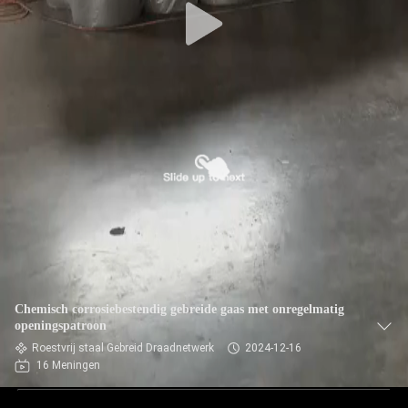
Chemisch corrosiebestendig gebreide gaas met onregelmatig
openingspatroon
Roestvrij staal Gebreid Draadnetwerk
2024-12-16
16 Meningen