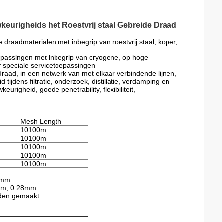
keurigheids het Roestvrij staal Gebreide Draad
 draadmaterialen met inbegrip van roestvrij staal, koper,
epassingen met inbegrip van cryogene, op hoge
f speciale servicetoepassingen
aad, in een netwerk van met elkaar verbindende lijnen,
tijdens filtratie, onderzoek, distillatie, verdamping en
righeid, goede penetrability, flexibiliteit,
Mesh Length
10100m
10100m
10100m
10100m
10100m
00mm
5mm, 0.28mm
rden gemaakt.