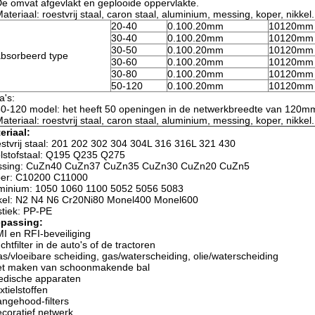
De omvat afgevlakt en geplooide oppervlakte.
Materiaal: roestvrij staal, caron staal, aluminium, messing, koper, nikkel.
20-40
0.100.20mm
10120mm
30-40
0.100.20mm
10120mm
30-50
0.100.20mm
10120mm
bsorbeerd type
30-60
0.100.20mm
10120mm
30-80
0.100.20mm
10120mm
50-120
0.100.20mm
10120mm
a's:
50-120 model: het heeft 50 openingen in de netwerkbreedte van 120m
Materiaal: roestvrij staal, caron staal, aluminium, messing, koper, nikkel.
eriaal:
stvrij staal: 201 202 302 304 304L 316 316L 321 430
lstofstaal: Q195 Q235 Q275
sing: CuZn40 CuZn37 CuZn35 CuZn30 CuZn20 CuZn5
er: C10200 C11000
minium: 1050 1060 1100 5052 5056 5083
kel: N2 N4 N6 Cr20Ni80 Monel400 Monel600
stiek: PP-PE
passing:
MI en RFI-beveiliging
chtfilter in de auto's of de tractoren
as/vloeibare scheiding, gas/waterscheiding, olie/waterscheiding
et maken van schoonmakende bal
edische apparaten
xtielstoffen
angehood-filters
ecoratief netwerk