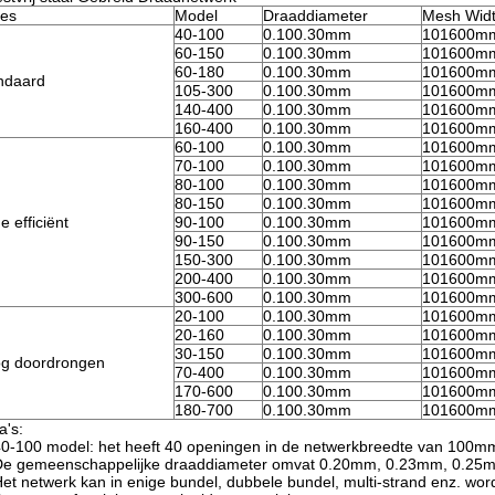
es
Model
Draaddiameter
Mesh Wid
40-100
0.100.30mm
101600m
60-150
0.100.30mm
101600m
60-180
0.100.30mm
101600m
ndaard
105-300
0.100.30mm
101600m
140-400
0.100.30mm
101600m
160-400
0.100.30mm
101600m
60-100
0.100.30mm
101600m
70-100
0.100.30mm
101600m
80-100
0.100.30mm
101600m
80-150
0.100.30mm
101600m
e efficiënt
90-100
0.100.30mm
101600m
90-150
0.100.30mm
101600m
150-300
0.100.30mm
101600m
200-400
0.100.30mm
101600m
300-600
0.100.30mm
101600m
20-100
0.100.30mm
101600m
20-160
0.100.30mm
101600m
30-150
0.100.30mm
101600m
g doordrongen
70-400
0.100.30mm
101600m
170-600
0.100.30mm
101600m
180-700
0.100.30mm
101600m
a's:
40-100 model: het heeft 40 openingen in de netwerkbreedte van 100m
De gemeenschappelijke draaddiameter omvat 0.20mm, 0.23mm, 0.25
Het netwerk kan in enige bundel, dubbele bundel, multi-strand enz. wo