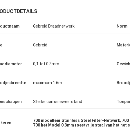
ODUCTDETAILS
oductnaam
Gebreid Draadnetwerk
Norm
e
Gebreid
Materi
addiameter
0,1 tot 0.3mm
Gewich
odjesbreedte
maximum 1.6m
Broodj
or uw
enschappen
Sterke corrosieweerstand
Toepa
e.
700 modelleer Stainless Steel Filter-Netwerk
,
700 
keren
700 het Model 0.3mm roestvrije staal van het het