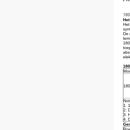
180
Het
Het
syn
De 
tem
180
toe
abs
ele
180
Mo
180
Not
1. 
2. 
3. 
4. 
Gem
Roe