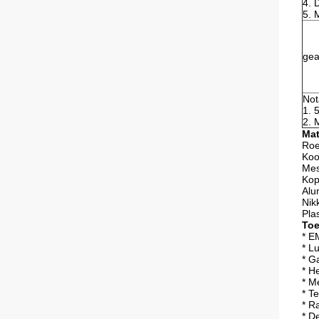
4. 
5. 
gea
Not
1. 
2. 
Mat
Roe
Koo
Mes
Kop
Alu
Nik
Pla
Toe
* E
* Lu
* G
* H
* M
* Te
* R
* D