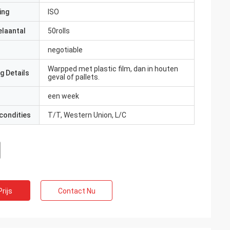
ing
ISO
elaantal
50rolls
negotiable
Warpped met plastic film, dan in houten
g Details
geval of pallets.
een week
condities
T/T, Western Union, L/C
rijs
Contact Nu