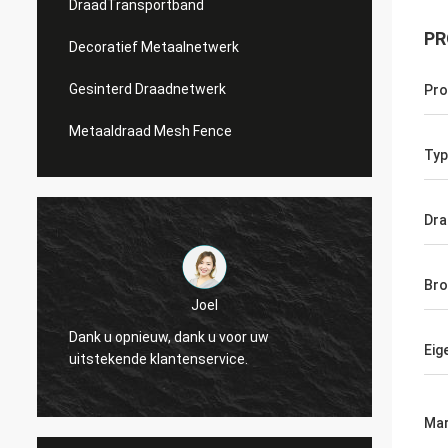
DraadTransportband
PR
Decoratief Metaalnetwerk
Gesinterd Draadnetwerk
Pr
Metaaldraad Mesh Fence
Typ
Dra
Bro
Joel
Joel
pnieuw, dank u voor uw
Dank u opnieuw, dank u vo
Eig
nde klantenservice.
uitstekende klantenservic
Mar