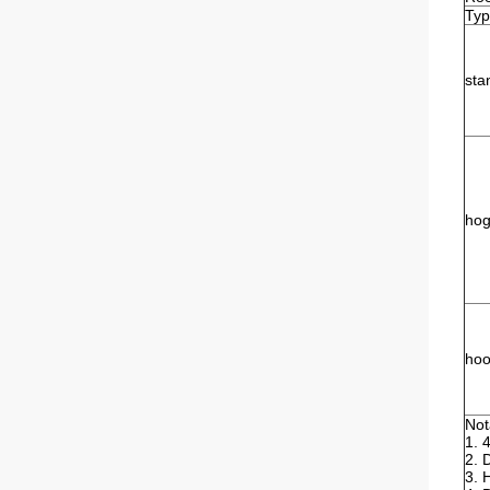
Typ
sta
hog
hoo
Not
1. 
2. 
3. 