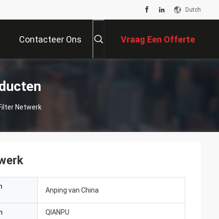
Dutch
Contacteer Ons
Vraag Een Offerte
Aan
oducten
ilter Netwerk
twerk
n
Anping van China
m
QIANPU