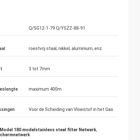
Q/SG12-1-79 Q/YSZZ-88-91
aal
roestvrij staal, nikkel, aluminium, enz.
t
3 tot 7mm
eslengte
maximum 400m
ssingen
Voor de Scheiding van Vloeistof in het Gas.
Model 180 modelstainless steel filter Netwerk
,
 schermnetwerk