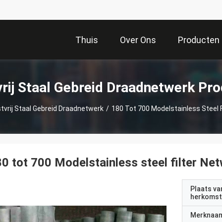
Thuis
Over Ons
Producten
rij Staal Gebreid Draadnetwerk Pr
tvrij Staal Gebreid Draadnetwerk
/
180 Tot 700 Modelstainless Steel F
0 tot 700 Modelstainless steel filter Ne
Plaats va
herkomst
Merknaa