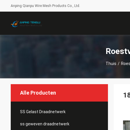
Anping Qianpu Wire Mesh Products Co., Ltd.
Roestv
Thuis
/
Roes
Alle Producten
18
SS Gelast Draadnetwerk
ss geweven draadnetwerk