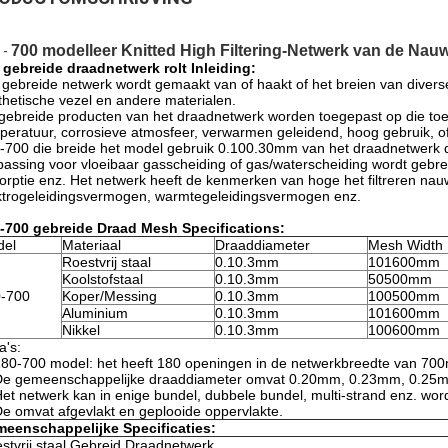
700 modelleer Knitted High Filtering-Netwerk van de Nauw
 -
 gebreide draadnetwerk rolt Inleiding:
 gebreide netwerk wordt gemaakt van of haakt of het breien van diverse
thetische vezel en andere materialen.
gebreide producten van het draadnetwerk worden toegepast op die to
peratuur, corrosieve atmosfeer, verwarmen geleidend, hoog gebruik, o
-700 die breide het model gebruik 0.100.30mm van het draadnetwerk dr
passing voor vloeibaar gasscheiding of gas/waterscheiding wordt gebreid 
orptie enz. Het netwerk heeft de kenmerken van hoge het filtreren nauwkeu
ktrogeleidingsvermogen, warmtegeleidingsvermogen enz.
-700 gebreide Draad Mesh Specifications:
del
Materiaal
Draaddiameter
Mesh Width
Roestvrij staal
0.10.3mm
101600mm
Koolstofstaal
0.10.3mm
50500mm
-700
Koper/Messing
0.10.3mm
100500mm
Aluminium
0.10.3mm
101600mm
Nikkel
0.10.3mm
100600mm
a's:
180-700 model: het heeft 180 openingen in de netwerkbreedte van 7
De gemeenschappelijke draaddiameter omvat 0.20mm, 0.23mm, 0.2
Het netwerk kan in enige bundel, dubbele bundel, multi-strand enz. wo
De omvat afgevlakt en geplooide oppervlakte.
eenschappelijke Specificaties:
stvrij staal Gebreid Draadnetwerk