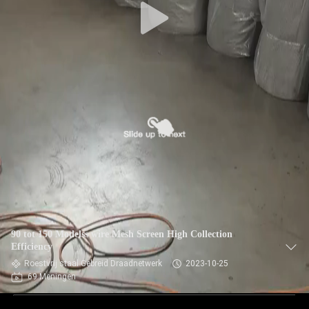
90 tot 150 Modelss wire Mesh Screen High Collection
Efficiency
Roestvrij staal Gebreid Draadnetwerk
2023-10-25
69 Meningen