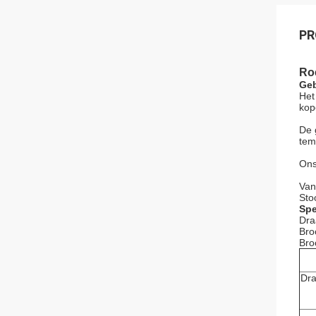
PR
Roe
Geb
Het
kop
De 
tem
Ons
Van
Sto
Spe
Dra
Bro
Bro
Dr