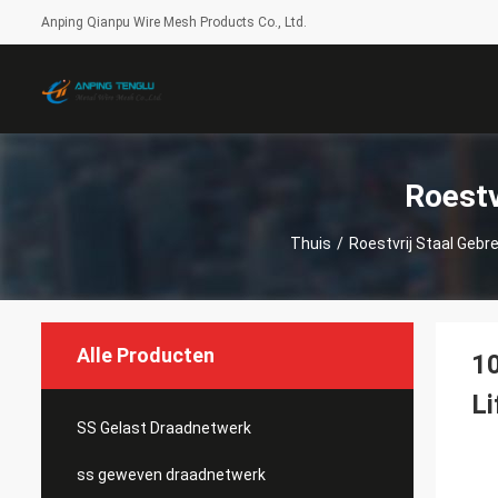
Anping Qianpu Wire Mesh Products Co., Ltd.
Roestv
Thuis
/
Roestvrij Staal Gebr
Alle Producten
10
Li
SS Gelast Draadnetwerk
ss geweven draadnetwerk