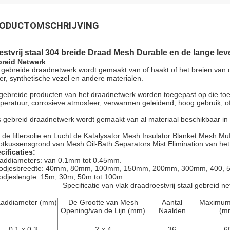
ODUCTOMSCHRIJVING
stvrij staal 304 breide Draad Mesh Durable en de lange le
reid Netwerk
 gebreide draadnetwerk wordt gemaakt van of haakt of het breien van di
er, synthetische vezel en andere materialen.
gebreide producten van het draadnetwerk worden toegepast op die to
peratuur, corrosieve atmosfeer, verwarmen geleidend, hoog gebruik, of
 gebreid draadnetwerk wordt gemaakt van al materiaal beschikbaar in
 de filtersolie en Lucht de Katalysator Mesh Insulator Blanket Mesh M
otkussensgrond van Mesh Oil-Bath Separators Mist Elimination van he
cificaties:
addiameters: van 0.1mm tot 0.45mm.
odjesbreedte: 40mm, 80mm, 100mm, 150mm, 200mm, 300mm, 400, 
odjeslengte: 15m, 30m, 50m tot 100m.
Specificatie van vlak draadroestvrij staal gebreid n
aaddiameter (mm)
De Grootte van Mesh
Aantal
Maximum
Opening/van de Lijn (mm)
Naalden
(m
0,1 × 0,3
2 × 4
36
6