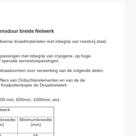
vensduur breide Netwerk
verse draadmaterialen met inbegrip van roestvrij staal,
epassingen met inbegrip van cryogene, op hoge
 speciale servicetoepassingen.
 draadvormen voor verwerking van de volgende delen:
ufflers van Ontluchterelementen en van de de
t Knalpottenkoper de Draadnetwerk
500 mm, 600mm, 1000mm, enz.
etwerk
breedte
Minimumbreedte
m)
(mm)
0
55