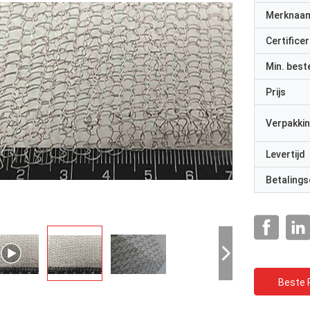
Merknaa
Certificer
Min. best
Prijs
Verpakkin
Levertijd
Betalings
Beste P