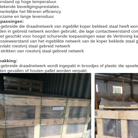
rstand op hoge temperatuur.
stekende beveiligingsprestaties.
rkelijke het filtreren efficiency.
rzame en lange levensduur.
passingen:
 gebreide die draadnetwerk van ingeblikt koper bekleed staal heeft word
den in gebreid netwerk worden gebruikt, die lage contactweerstand co
niet geschikt voor hoogst schurende toepassingen waar de Vertinning k
rosieweerstand van het ingeblikte netwerk van de koper beklede staal 
evlakt roestvrij staal gebreid netwerk
 strikken van roestvrij staal gebreid netwerk
pakking:
 gebreide draadnetwerk wordt ingepakt in broodjes of plastic die spoele
ten gevallen of houten pallet worden verpakt.