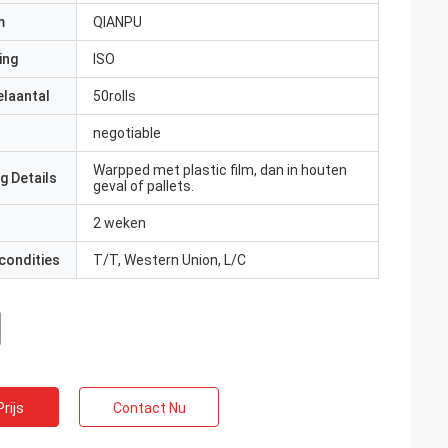
m
QIANPU
ing
ISO
elaantal
50rolls
negotiable
Warpped met plastic film, dan in houten
g Details
geval of pallets.
2 weken
condities
T/T, Western Union, L/C
rijs
Contact Nu