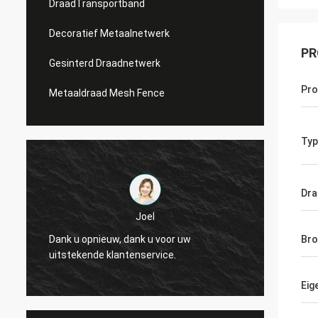
DraadTransportband
Decoratief Metaalnetwerk
PR
Gesinterd Draadnetwerk
Pr
Metaaldraad Mesh Fence
Typ
Dra
Joel
Dank u opnieuw, dank u voor uw
Bro
uitstekende klantenservice.
Eig