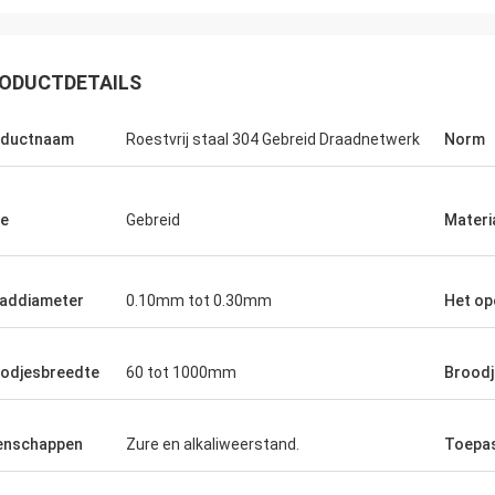
ODUCTDETAILS
oductnaam
Roestvrij staal 304 Gebreid Draadnetwerk
Norm
e
Gebreid
Materi
addiameter
0.10mm tot 0.30mm
Het op
odjesbreedte
60 tot 1000mm
Broodj
enschappen
Zure en alkaliweerstand.
Toepa