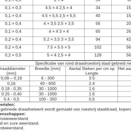
0,1 × 0,3
4.5 × 4 2,5 × 4
34
15
0,1 × 0,4
4.5 × 5,5 2,5 × 5,5
40
15
0,1 × 0,4
4 × 3,5 2,5 × 3,5
56
20
0,1 × 0,4
4 × 4 3 × 4
65
26
0,2 × 0,4
5.2 × 3,5 3 × 3,5
94
42
0,2 × 0,4
7.5 × 5 5 × 5
102
56
0,2 × 0,5
5 × 4 2,5 × 4
128
56
Specificatie van rond draadroestvrij staal gebreid n
raaddiameter
Breedte (mm)
Aantal Steken per cm op
Het aa
(mm)
Lengte
0,08 – 0,18
6 - 300
3.5
0,16
40 - 600
2.4
0.18 - 0,35
30 - 1000
1.6
0.25 - 0,40
30 - 1000
1.6
0.4 - 0,5
100 - 350
0,5
erialen:
 gebreide draadnetwerk wordt gemaakt van roestvrij staaldraad, koperd
enschappen:
rosieweerstand.
ali en zure weerstand.
stweerstand.