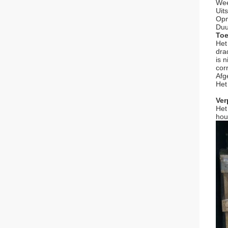
Wee
Uit
Opme
Duu
Toe
Het
dra
is 
cor
Afg
Het
Ver
Het
hou