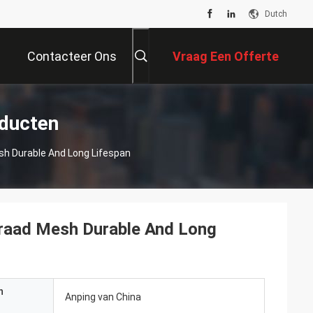
Dutch
Contacteer Ons
Vraag Een Offerte
Aan
oducten
sh Durable And Long Lifespan
Draad Mesh Durable And Long
n
Anping van China