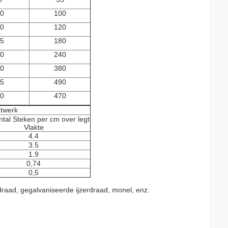
0
100
0
120
5
180
0
240
0
380
5
490
0
470
etwerk
ntal Steken per cm over legt
Vlakte
4.4
3.5
1.9
0,74
0,5
raad, gegalvaniseerde ijzerdraad, monel, enz.