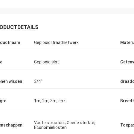
ODUCTDETAILS
oductnaam
Geplooid Draadnetwerk
Materi
e
Geplooid slot
Gaten
nen wissen
3/4“
draad
Joel
 opnieuw, dank u voor uw
gte
1m, 2m, 3m, enz.
Breed
kende klantenservice.
Vaste structuur, Goede sterkte,
enschappen
Toepa
Economiekosten