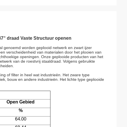
87“ draad Vaste Structuur openen
taal genoemd worden geplooid netwerk en zwart ijzer
een verscheidenheid van materialen door het plooien van
echthoekige openingen. Onze geplooide producten van het
werk van de roestvrij staaldraad. Volgens gebruikte
cheiden.
 of filter in heel wat industrieën. Het zware type
iek, bouw en andere industrieën. Het lichte type geplooide
Open Gebied
%
64.00