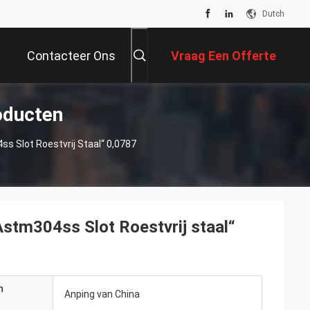
Dutch
Contacteer Ons
Vraag Een Offerte
oducten
Aan
s Slot Roestvrij Staal“ 0,0787
Astm304ss Slot Roestvrij staal“
n
Anping van China