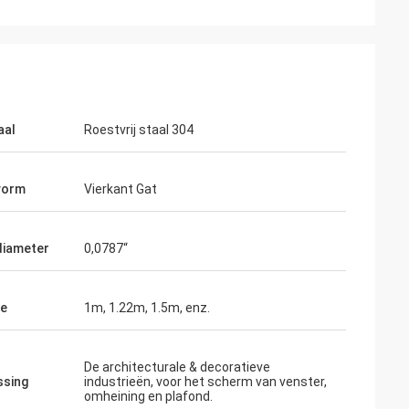
aal
Roestvrij staal 304
vorm
Vierkant Gat
diameter
0,0787“
te
1m, 1.22m, 1.5m, enz.
De architecturale & decoratieve
ssing
industrieën, voor het scherm van venster,
omheining en plafond.