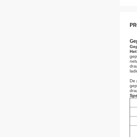
PR
Ge
Gep
Het
gep
net
dra
lad
De 
gep
dra
Spe