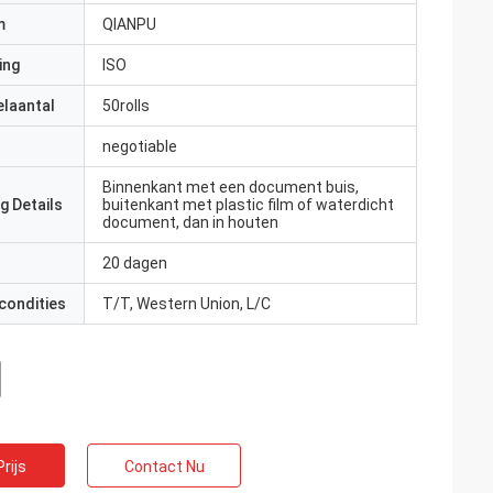
m
QIANPU
ing
ISO
elaantal
50rolls
negotiable
Binnenkant met een document buis,
g Details
buitenkant met plastic film of waterdicht
document, dan in houten
20 dagen
condities
T/T, Western Union, L/C
rijs
Contact Nu