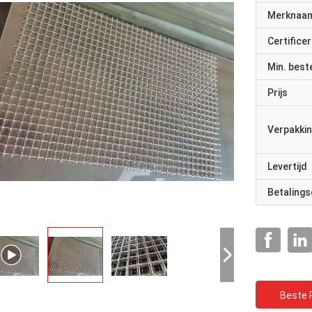
Merknaa
Certificer
Min. best
Prijs
Verpakkin
Levertijd
Betalings
Beste P