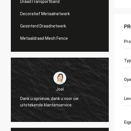
DraadTransportband
Decoratief Metaalnetwerk
PR
Gesinterd Draadnetwerk
Metaaldraad Mesh Fence
Pr
Typ
Ope
Joel
Dank u opnieuw, dank u voor uw
Dank u
Len
uitstekende klantenservice.
uitste
Eig