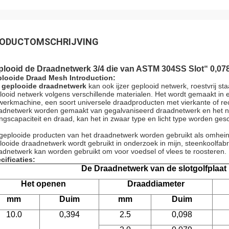
ODUCTOMSCHRIJVING
plooid de Draadnetwerk 3/4 die van ASTM 304SS Slot“ 0,07
looide Draad Mesh Introduction:
 geplooide draadnetwerk
kan ook ijzer geplooid netwerk, roestvrij s
looid netwerk volgens verschillende materialen. Het wordt gemaakt in 
werkmachine, een soort universele draadproducten met vierkante of r
adnetwerk worden gemaakt van gegalvaniseerd draadnetwerk en het net
ingscapaciteit en draad, kan het in zwaar type en licht type worden ges
geplooide producten van het draadnetwerk worden gebruikt als omheining
looide draadnetwerk wordt gebruikt in onderzoek in mijn, steenkoolfabr
adnetwerk kan worden gebruikt om voor voedsel of vlees te roosteren.
cificaties:
De Draadnetwerk van de slotgolfplaat
Het openen
Draaddiameter
mm
Duim
mm
Duim
10.0
0,394
2.5
0,098