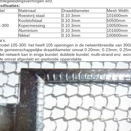
mtegeleidingsvermogen enz.
cificaties:
del
Materiaal
Draaddiameter
Mesh Width
Roestvrij staal
0.10.3mm
101600mm
Koolstofstaal
0.10.3mm
50500mm
-300
Kopermessing
0.10.3mm
100500mm
Aluminium
0.10.3mm
101600mm
Nikkel
0.10.3mm
100600mm
a's:
model 105-300: het heeft 105 openingen in de netwerkbreedte van 30
De gemeenschappelijke draaddiameter omvat 0.20mm, 0.23mm, 0.25
Het netwerk kan in enige bundel, dubbele bundel, multi-strand enz. wo
De omvat afgevlakt en geplooide oppervlakte.