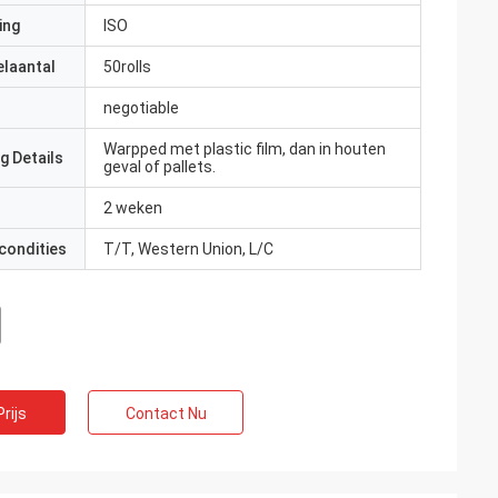
ing
ISO
elaantal
50rolls
negotiable
Warpped met plastic film, dan in houten
g Details
geval of pallets.
2 weken
condities
T/T, Western Union, L/C
rijs
Contact Nu