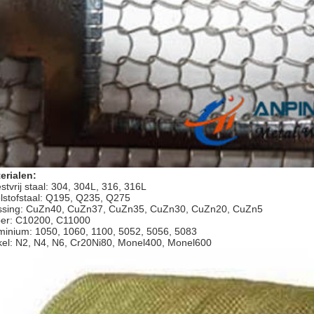
erialen:
stvrij staal: 304, 304L, 316, 316L
lstofstaal: Q195, Q235, Q275
sing: CuZn40, CuZn37, CuZn35, CuZn30, CuZn20, CuZn5
er: C10200, C11000
minium: 1050, 1060, 1100, 5052, 5056, 5083
kel: N2, N4, N6, Cr20Ni80, Monel400, Monel600