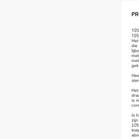
PR
105
105
Het
die
lij
met
met
gek
Hee
ste
Het
dra
is 
cor
Is 
zij
105
toe
abs