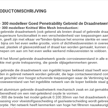
ODUCTOMSCHRIJVING
300 modelleer Goed Penetrability Gebreid de Draadnetwer
-
-
300 modelleer Knitted Wire Mesh Introduction:
 gebreide draadnetwerk (ook gekend als breien draad of gebreide draa
 superieure functionaliteit in een verscheidenheid van toepassingen aa
ken, geeft zijn met elkaar ver*binden-lijnbouw het enorme sterkte en veer
 bijna om het even welke grootte, vorm of dichtheidsvereisten in over
aal, plastiek of glasvezeldraad of draad kan worden gemaakt, kunnen
nepen om aan om het even welke werkend milieuvereisten te voldoen.
ft het Monel gebreide draadnetwerk goede corrosieweerstand in alle extr
rkte met grote trekspanning, die goede slijtagekenmerken geven.
 gebreide die draadnetwerk van ingeblikt koper bekleed staal heeft word
den in gebreid netwerk worden gebruikt, die lage contactweerstand co
niet geschikt voor hoogst schurende toepassingen waar de Vertinning k
rosieweerstand van het ingeblikte netwerk van de koper beklede staal 
het aluminium gebreide draadnetwerk mechanisch zwak en zal gemakke
n bereidheid om een niet-geleidend oxyde te vormen.
-300 die breide het model gebruik 0.100.30mm van het draadnetwerk dr
passing voor vloeistof/gasscheiding of gas/waterscheiding wordt gebreid t
orptie. Het netwerk heeft kenmerken van hoge het filtreren nauwkeurigh