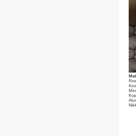
Mat
Roe
Koo
Mes
Kop
Alu
Nik