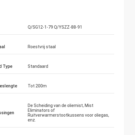
Q/SG12-1-79 Q/YSZZ-88-91
aal
Roestvrij staal
d Type
Standaard
eslengte
Tot 200m
De Scheiding van de oliemist, Mist
Eliminators of
ssingen
Ruitverwarmerstootkussens voor oliegas,
enz.