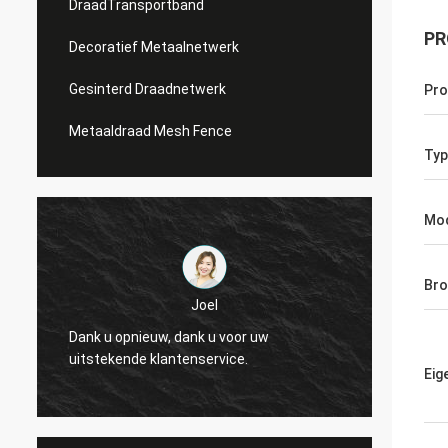
DraadTransportband
PR
Decoratief Metaalnetwerk
Gesinterd Draadnetwerk
Pr
Metaaldraad Mesh Fence
Typ
Mo
Bro
Joel
Joel
ieuw, dank u voor uw
Dank u opnieuw, dank u voor
e klantenservice.
uitstekende klantenservice.
Eig