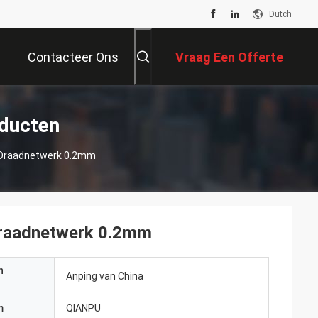
Dutch
Contacteer Ons
Vraag Een Offerte
Aan
oducten
d Draadnetwerk 0.2mm
 Draadnetwerk 0.2mm
n
Anping van China
m
QIANPU