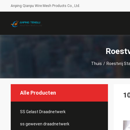
Anping Qianpu Wire Mesh Products Co., Ltd.
Roestv
Thuis
/
Roestvrij St
Alle Producten
10
SS Gelast Draadnetwerk
ss geweven draadnetwerk