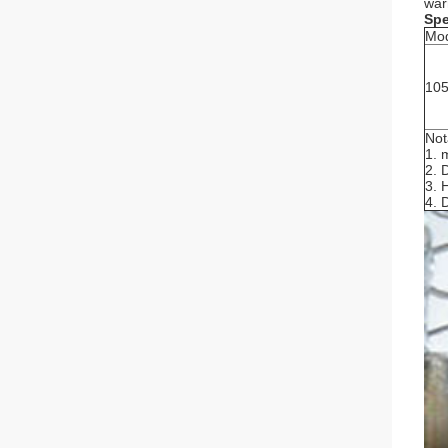
war
Spe
Mo
105
Not
1. 
2. 
3. 
4. 