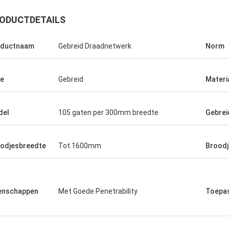
ODUCTDETAILS
oductnaam
Gebreid Draadnetwerk
Norm
e
Gebreid
Materi
del
105 gaten per 300mm breedte
Gebrei
odjesbreedte
Tot 1600mm
Broodj
 uw
enschappen
Met Goede Penetrability
Toepa