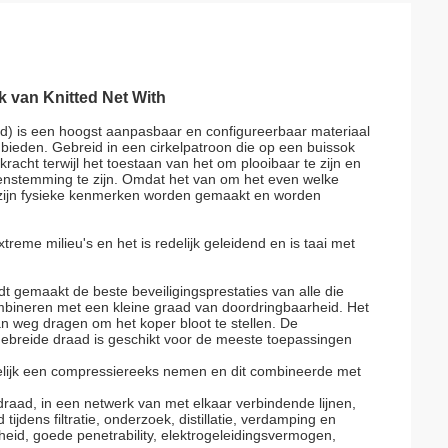
k van Knitted Net With
d) is een hoogst aanpasbaar en configureerbaar materiaal
nbieden. Gebreid in een cirkelpatroon die op een buissok
kracht terwijl het toestaan van het om plooibaar te zijn en
eenstemming te zijn. Omdat het van om het even welke
 zijn fysieke kenmerken worden gemaakt en worden
eme milieu's en het is redelijk geleidend en is taai met
t gemaakt de beste beveiligingsprestaties van alle die
mbineren met een kleine graad van doordringbaarheid. Het
an weg dragen om het koper bloot te stellen. De
gebreide draad is geschikt voor de meeste toepassingen
lijk een compressiereeks nemen en dit combineerde met
aad, in een netwerk van met elkaar verbindende lijnen,
ijdens filtratie, onderzoek, distillatie, verdamping en
eid, goede penetrability, elektrogeleidingsvermogen,