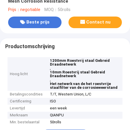
Mesh Corrosion Resistance
Prijs：negotiable
MOQ：50rolls
Beste prijs
Contact nu
Productomschrijving
1200mm Roestvrij staal Gebreid
Draadnetwerk
,
10mm Roestvrij staal Gebreid
Hoog licht
Draadnetwerk
,
Het netwerk van de het roestvrije
staalfilter van de corrosieweerstand
Betalingscondities
T/T, Western Union, L/C
Certificering
ISO
Levertijd
een week
Merknaam
QIANPU
Min. bestelaantal
50rolls