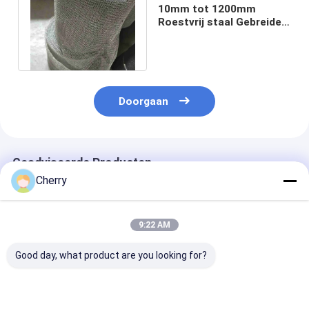
10mm tot 1200mm
Roestvrij staal Gebreide
Draad Mesh Corrosion
Resistance
Doorgaan
Geadviseerde Producten
Cherry
9:22 AM
Good day, what product are you looking for?
Veelzijdig gebreide
Roestvrij staal
Gehaakte Weef
draadnet van
gebreid draadgaas
Gecomprimee