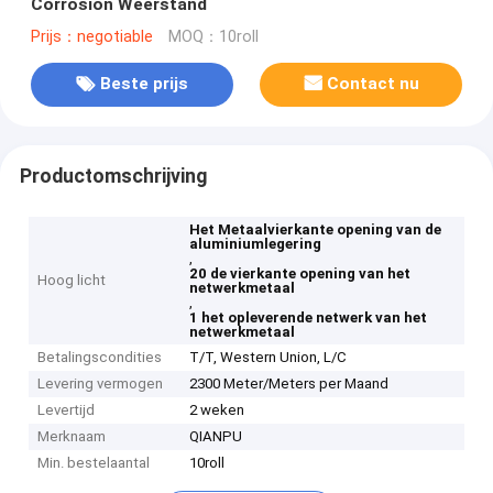
Corrosion Weerstand
Prijs：negotiable
MOQ：10roll
Beste prijs
Contact nu
Productomschrijving
Het Metaalvierkante opening van de
aluminiumlegering
,
20 de vierkante opening van het
Hoog licht
netwerkmetaal
,
1 het opleverende netwerk van het
netwerkmetaal
Betalingscondities
T/T, Western Union, L/C
Levering vermogen
2300 Meter/Meters per Maand
Levertijd
2 weken
Merknaam
QIANPU
Min. bestelaantal
10roll