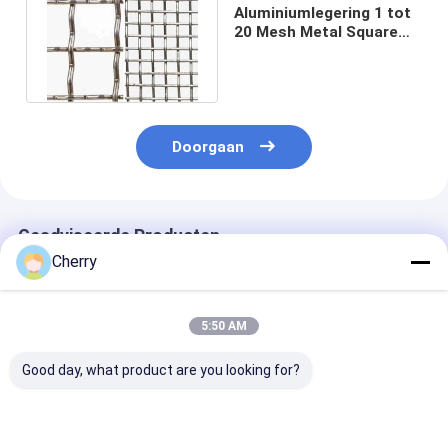
Aluminiumlegering 1 tot
20 Mesh Metal Square
Mesh Corrosion
Weerstand
Doorgaan
Geadviseerde Producten
Cherry
5:50 AM
Good day, what product are you looking for?
Roestvrijstalen
SUS304 Stalen
Vergrendeld
draadgordel Crimped
Gekrompen
gekrompen