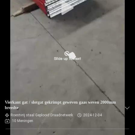
Vierkant gat / slotgat gekrimpt geweven gaas weven 2000mm
breedte
Roestvrij staal Geplooid Draadnetwerk
2024-12-04
10 Meningen