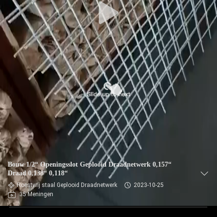
Bouw 1/2“ Openingsslot Geplooid Draadnetwerk 0,157“
Draad 0,138“ 0,118“
Roestvrij staal Geplooid Draadnetwerk
2023-10-25
35 Meningen