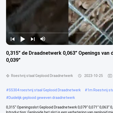
0,315“ de Draadnetwerk 0,063“ Openings van de
0,039“
Roestvrij staal Geplooid Draadnetwerk
2023-10-25
#
SS304 roestvrij staal Geplooid Draadnetwerk
#
1m Roestvrij st
#
Duidelijk geplooid geweven draadnetwerk
0,315“ Openingsslot Geplooid Draadnetwerk 0,079“ 0,071“ 0,063“ 0
Introduction: Geplooide het slot is een verbetering van geplooid mid