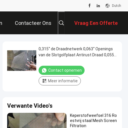
Dutch
n
Contacteer Ons
Vraag Een Offerte
Aan
0,315“ de Draadnetwerk 0,063“ Openings
van de Slotgolfplaat Antirust Draad 0,055“
0,047“ 0,039“
Contact opnemen
Meer informatie
Verwante Video's
Keperstofweefsel 316 Ro
estvrij staal Mesh Screen
Filtration