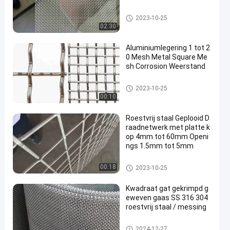
ss geweven draadnetwerk
2023-10-25
02:30
Aluminiumlegering 1 tot 2
0 Mesh Metal Square Me
sh Corrosion Weerstand
Roestvrij staal Geplooid Draad
2023-10-25
netwerk
00:10
Roestvrij staal Geplooid D
raadnetwerk met platte k
op 4mm tot 60mm Openi
ngs 1.5mm tot 5mm
Roestvrij staal Geplooid Draad
00:18
2023-10-25
netwerk
Kwadraat gat gekrimpd g
eweven gaas SS 316 304
roestvrij staal / messing
Roestvrij staal Geplooid Draad
2024-12-27