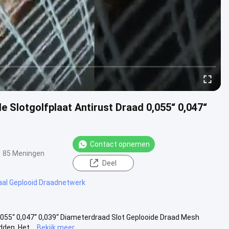
 Slotgolfplaat Antirust Draad 0,055“ 0,047“
Contact opnemen
85 Meningen
Deel
aal Geplooid Draadnetwerk
,055“ 0,047“ 0,039“ Diameterdraad Slot Geplooide Draad Mesh
den. Het...
Bekijk meer