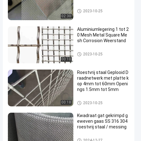
ss geweven draadnetwerk
2023-10-25
02:30
Aluminiumlegering 1 tot 2
0 Mesh Metal Square Me
sh Corrosion Weerstand
Roestvrij staal Geplooid Draad
2023-10-25
netwerk
00:10
Roestvrij staal Geplooid D
raadnetwerk met platte k
op 4mm tot 60mm Openi
ngs 1.5mm tot 5mm
Roestvrij staal Geplooid Draad
00:18
2023-10-25
netwerk
Kwadraat gat gekrimpd g
eweven gaas SS 316 304
roestvrij staal / messing
Roestvrij staal Geplooid Draad
2024-12-27