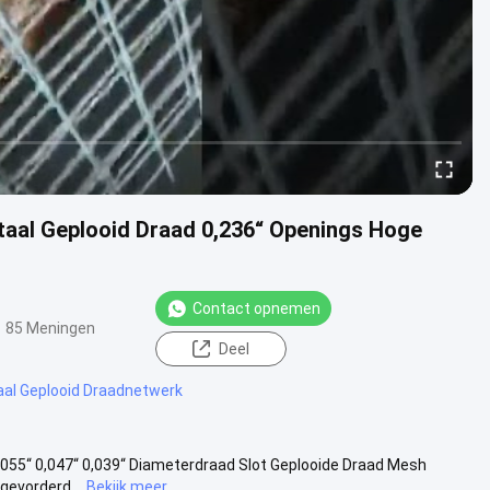
staal Geplooid Draad 0,236“ Openings Hoge
Contact opnemen
85 Meningen
Deel
aal Geplooid Draadnetwerk
,055“ 0,047“ 0,039“ Diameterdraad Slot Geplooide Draad Mesh
gevorderd...
Bekijk meer