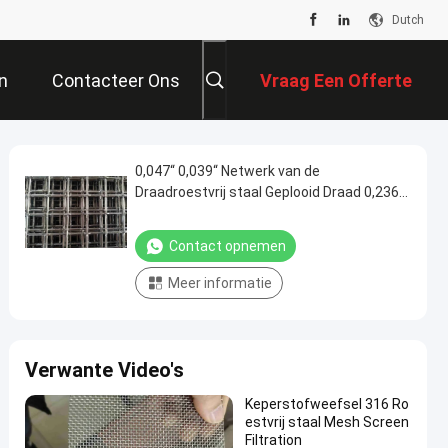
Dutch
n
Contacteer Ons
Vraag Een Offerte
Aan
0,047“ 0,039“ Netwerk van de
Draadroestvrij staal Geplooid Draad 0,236“
Openings Hoge Duurzaamheid
Contact opnemen
Meer informatie
Verwante Video's
Keperstofweefsel 316 Ro
estvrij staal Mesh Screen
Filtration