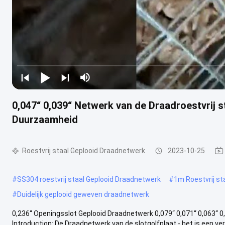
0,047“ 0,039“ Netwerk van de Draadroestvrij 
Duurzaamheid
Roestvrij staal Geplooid Draadnetwerk
2023-10-25
#
SS304 roestvrij staal Geplooid Draadnetwerk
#
1m Roestvrij st
#
Duidelijk geplooid geweven draadnetwerk
0,236“ Openingsslot Geplooid Draadnetwerk 0,079“ 0,071“ 0,063“ 0
Introduction: De Draadnetwerk van de slotgolfplaat - het is een ver