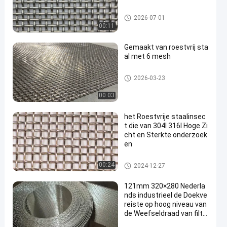
ss geweven draadnetwerk
2026-07-01
00:11
Gemaakt van roestvrij sta
al met 6 mesh
ss geweven draadnetwerk
2026-03-23
00:03
het Roestvrije staalinsec
t die van 304l 316l Hoge Zi
cht en Sterkte onderzoek
en
ss geweven draadnetwerk
00:24
2024-12-27
121mm 320×280 Nederla
nds industrieel de Doekve
reiste op hoog niveau van
de Weefseldraad van filtr
atie