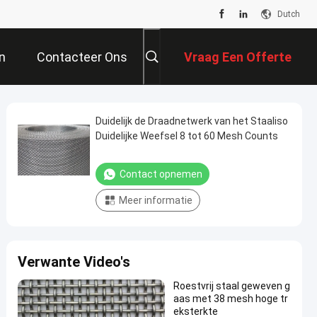
Dutch
n
Contacteer Ons
Vraag Een Offerte
Aan
Duidelijk de Draadnetwerk van het Staaliso
Duidelijke Weefsel 8 tot 60 Mesh Counts
Contact opnemen
Meer informatie
Verwante Video's
Roestvrij staal geweven g
aas met 38 mesh hoge tr
eksterkte