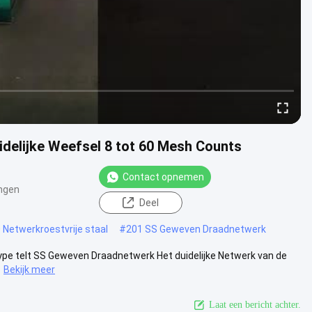
idelijke Weefsel 8 tot 60 Mesh Counts
Contact opnemen
ngen
Deel
 Netwerkroestvrije staal
#
201 SS Geweven Draadnetwerk
Type telt SS Geweven Draadnetwerk Het duidelijke Netwerk van de
Bekijk meer
Laat een bericht achter.