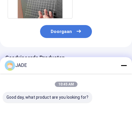
Mesh 2m Breedte
Doorgaan
Geadviseerde Producten
JADE
10:45 AM
Good day, what product are you looking for?
Gelast gaas AISI
Gelast gaas,
Hoge sterkte 
standaard gepolijst
corrosiebestendig,
gelaste gaas
oppervlak
geschikt voor diverse
ontworpen voo
toepassingen
agrarische