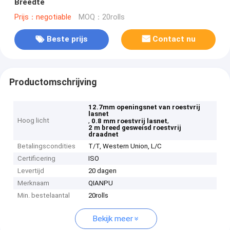
Breedte
Prijs：negotiable
MOQ：20rolls
Beste prijs
Contact nu
Productomschrijving
12.7mm openingsnet van roestvrij
lasnet
Hoog licht
,
,
0.8 mm roestvrij lasnet
2 m breed gesweisd roestvrij
draadnet
Betalingscondities
T/T, Western Union, L/C
Certificering
ISO
Levertijd
20 dagen
Merknaam
QIANPU
Min. bestelaantal
20rolls
Bekijk meer