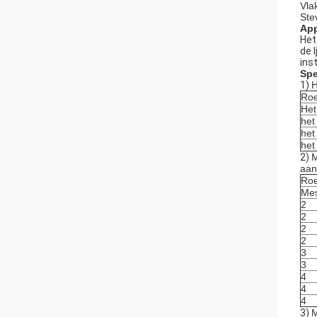
Vla
Ste
App
Het
de 
inst
Spe
1)
H
Roe
Het
het
het
het
2)
M
aan
Roe
Mes
2
2
2
2
3
3
4
4
4
3)
M