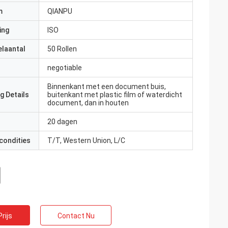
m
QIANPU
ing
ISO
elaantal
50 Rollen
negotiable
Binnenkant met een document buis,
g Details
buitenkant met plastic film of waterdicht
document, dan in houten
20 dagen
condities
T/T, Western Union, L/C
rijs
Contact Nu