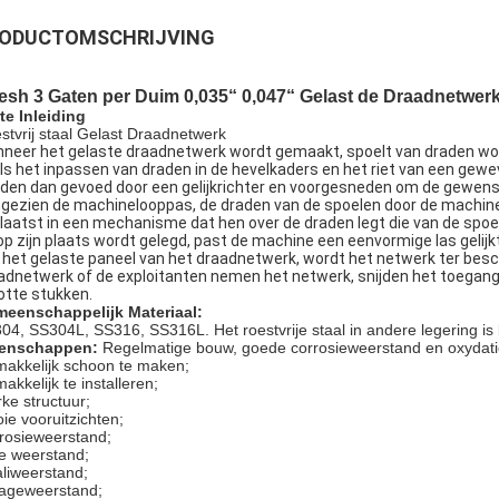
ODUCTOMSCHRIJVING
sh 3 Gaten per Duim 0,035“ 0,047“ Gelast de Draadnetwerk
te Inleiding
stvrij staal Gelast Draadnetwerk
neer het gelaste draadnetwerk wordt gemaakt, spoelt van draden wor
ls het inpassen van draden in de hevelkaders en het riet van een gew
den dan gevoed door een gelijkrichter en voorgesneden om de gewens
gezien de machinelooppas, de draden van de spoelen door de machin
laatst in een mechanisme dat hen over de draden legt die van de spo
op zijn plaats wordt gelegd, past de machine een eenvormige las gelijkt
 het gelaste paneel van het draadnetwerk, wordt het netwerk ter besch
adnetwerk of de exploitanten nemen het netwerk, snijden het toegangs
otte stukken.
eenschappelijk Materiaal:
04, SS304L, SS316, SS316L. Het roestvrije staal in andere legering is
genschappen:
Regelmatige bouw, goede corrosieweerstand en oxydati
akkelijk schoon te maken;
akkelijk te installeren;
rke structuur;
ie vooruitzichten;
rosieweerstand;
e weerstand;
aliweerstand;
jtageweerstand;