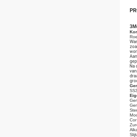
PR
3Me
Kor
Roe
Wan
zoa
wor
Aan
gep
Na 
van
dra
gro
Gem
SS3
Ei
Gem
Gem
Ste
Moo
Cor
Zur
Alk
Sli