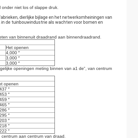
l onder niet los of slappe druk.
abrieken, dierlijke bijlage en het netwerkomheiningen van
ok in de tuinbouwindustrie als wachten voor bomen en
eten van binnenuit draadrand aan binnendraadrand.
Het openen
4,000 ″
3,000 ″
3,000 ″
 gelijke openingen meting binnen van a1 de“, van centrum
et openen
437 ″
453 ″
459 ″
465 ″
286 ″
295 ″
203 ″
218 ″
222 ″
n centrum aan centrum van draad.