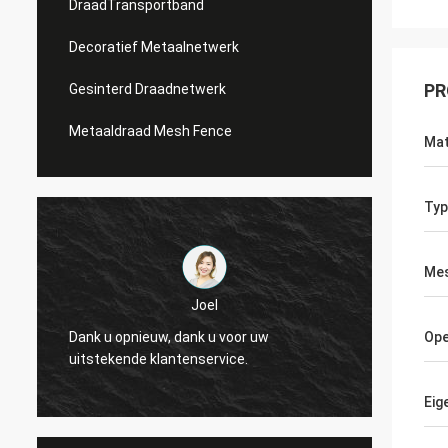
DraadTransportband
Decoratief Metaalnetwerk
PR
Gesinterd Draadnetwerk
Metaaldraad Mesh Fence
Mat
Typ
Mes
Joel
Dank u opnieuw, dank u voor uw
Dank u
Ope
uitstekende klantenservice.
uitste
Eig