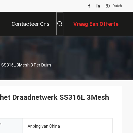
Dutch
Contacteer Ons
Vraag Een Offerte
Aan
k SS316L 3Mesh 3 Per Duim
an het Draadnetwerk SS316L 3Mesh
n
Anping van China