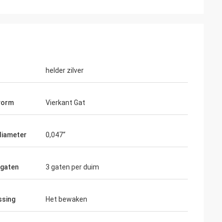
helder zilver
vorm
Vierkant Gat
diameter
0,047“
 gaten
3 gaten per duim
ssing
Het bewaken