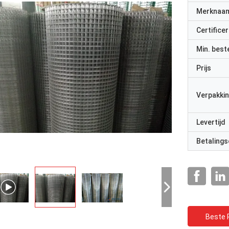
Merknaa
Certificer
Min. best
Prijs
Verpakkin
Levertijd
Betalings
Beste P