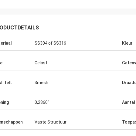
ODUCTDETAILS
eriaal
SS304 of SS316
Kleur
e
Gelast
Gaten
h telt
3mesh
Draad
Joel
 opnieuw, dank u voor uw
ning
0,2860“
Aantal
kende klantenservice.
enschappen
Vaste Structuur
Toepa