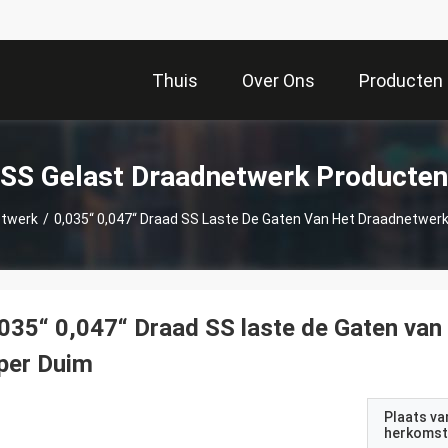
Thuis
Over Ons
Producten
SS Gelast Draadnetwerk Producten
etwerk
/
0,035“ 0,047“ Draad SS Laste De Gaten Van Het Draadnetwer
035“ 0,047“ Draad SS laste de Gaten v
per Duim
Plaats va
herkomst