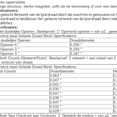
kke oppervlakte;
vige structuur, sterke integriteit, zelfs als de besnoeiing of voor een dee
licatioins:
 gelaste Netwerk van de Ijzerdraad dient als wachten in gebouwen en f
Ijzerdraad in landbouw; Het gelaste netwerk van de Ijzerdraad dient o
allaties.
cificaties:
et duidelijke Openen. Steekproef: 1“ Openend openen = van a1“, gem
stvrij staal Gelaste Draad Mesh Specifications
 duidelijke Openen
Draaddiameter
 Openen 4 ″
0,250 ″
 Openen 3 ″
0,250 ″
 Openen 3 ″
0,187 ″
esh Counts (Netwerk/Duim). Steekproef: 2 netwerk = een totaal van 2
 centrum van draad.
stvrij staal Gelaste Draad Mesh Specifications
h Counts
Draaddiameter
H
0,063 ″
0,
0,047 ″
0,
0,041 ″
0,
0,035 ″
0,
0,047 ″
0,
0,038 ″
0,
0,047 ″
0,
0,032 ″
0,
0,028 ″
0,
esh Size (Centrum aan Centrum). 1“ Netwerk de meting = van a1“ va