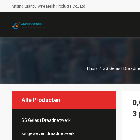
Anping Qianpu Wire Mesh Products Co., Ltd.
Thuis
/
SS Gelast Draadn
Alle Producten
0,
3 
SS Gelast Draadnetwerk
ss geweven draadnetwerk