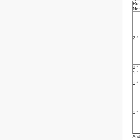
Roe
Net
2 ″ 
2 ″ 
1 ″ 
1 ″
1 ″ 
And