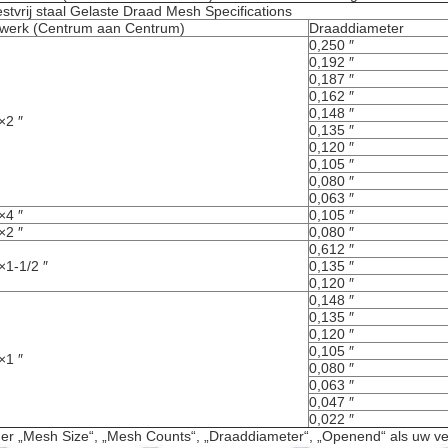
stvrij staal Gelaste Draad Mesh Specifications
werk (Centrum aan Centrum)
Draaddiameter
0,250 ″
0,192 ″
0,187 ″
0,162 ″
0,148 ″
×2 ″
0,135 ″
0,120 ″
0,105 ″
0,080 ″
0,063 ″
×4 ″
0,105 ″
×2 ″
0,080 ″
0,612 ″
 ×1-1/2 ″
0,135 ″
0,120 ″
0,148 ″
0,135 ″
0,120 ″
0,105 ″
×1 ″
0,080 ″
0,063 ″
0,047 ″
0,022 ″
er „Mesh Size“, „Mesh Counts“, „Draaddiameter“, „Openend“ als uw v