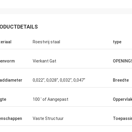
ODUCTDETAILS
eriaal
Roestvrij staal
type
tenvorm
Vierkant Gat
OPENING
addiameter
0,022“, 0,028“, 0,032“, 0,047“
Breedte
voor uw
gte
100 ' of Aangepast
Oppervla
ice.
enschappen
Vaste Structuur
Toepassi