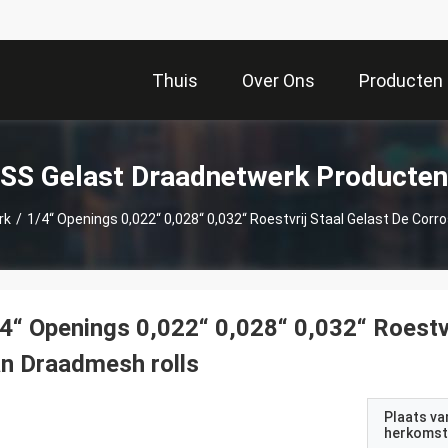
Thuis
Over Ons
Producten
SS Gelast Draadnetwerk Producten
rk
/
1/4“ Openings 0,022“ 0,028“ 0,032“ Roestvrij Staal Gelast De Cor
4“ Openings 0,022“ 0,028“ 0,032“ Roestvr
n Draadmesh rolls
Plaats va
herkomst