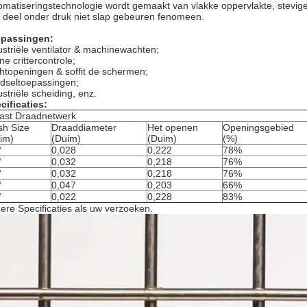
omatiseringstechnologie wordt gemaakt van vlakke oppervlakte, stevige st
 deel onder druk niet slap gebeuren fenomeen.
passingen:
ustriële ventilator & machinewachten;
ne crittercontrole;
htopeningen & soffit de schermen;
dseltoepassingen;
ustriële scheiding, enz.
cificaties:
ast Draadnetwerk
h Size
Draaddiameter
Het openen
Openingsgebied
im)
(Duim)
(Duim)
(%)
“
0,028
0,222
78%
“
0,032
0,218
76%
“
0,032
0,218
76%
“
0,047
0,203
66%
“
0,022
0,228
83%
ere Specificaties als uw verzoeken.