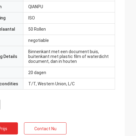
m
QIANPU
ing
ISO
elaantal
50 Rollen
negotiable
Binnenkant met een document buis,
g Details
buitenkant met plastic film of waterdicht
document, dan in houten
20 dagen
condities
T/T, Western Union, L/C
rijs
Contact Nu