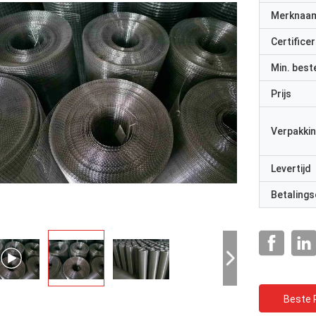
Merknaa
Certificer
Min. best
Prijs
Verpakkin
Levertijd
Betalings
Beste P