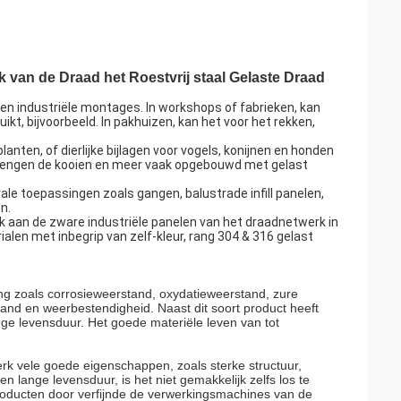
k van de Draad het Roestvrij staal Gelaste Draad
en industriële montages. In workshops of fabrieken, kan
t, bijvoorbeeld. In pakhuizen, kan het voor het rekken,
anten, of dierlijke bijlagen voor vogels, konijnen en honden
brengen de kooien en meer vaak opgebouwd met gelast
ale toepassingen zoals gangen, balustrade infill panelen,
n.
 aan de zware industriële panelen van het draadnetwerk in
alen met inbegrip van zelf-kleur, rang 304 & 316 gelast
ng zoals corrosieweerstand, oxydatieweerstand, zure
and en weerbestendigheid. Naast dit soort product heeft
ange levensduur. Het goede materiële leven van tot
erk vele goede eigenschappen, zoals sterke structuur,
 lange levensduur, is het niet gemakkelijk zelfs los te
roducten door verfijnde de verwerkingsmachines van de