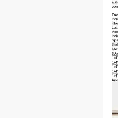
aut
een
Toe
Ind
Klei
Luc
Voe
Ind
Spe
Gel
Mes
(Du
1/4
1/4
1/4
1/4
1/4
And