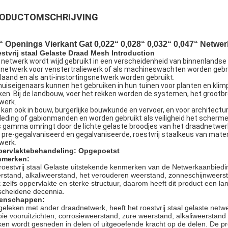
ODUCTOMSCHRIJVING
“ Openings Vierkant Gat 0,022“ 0,028“ 0,032“ 0,047“ Netwer
stvrij staal Gelaste Draad Mesh Introduction
 netwerk wordt wijd gebruikt in een verscheidenheid van binnenlandse 
 netwerk voor venstertraliewerk of als machineswachten worden gebruik
laand en als anti-instortingsnetwerk worden gebruikt.
huiseigenaars kunnen het gebruiken in hun tuinen voor planten en klimpl
en. Bij de landbouw, voer het rekken worden de systemen, het groot
werk.
 kan ook in bouw, burgerlijke bouwkunde en vervoer, en voor architectur
leding of gabionmanden en worden gebruikt als veiligheid het scherme
 gamma omringt door de lichte gelaste broodjes van het draadnetwerk
 pre-gegalvaniseerd en gegalvaniseerde, roestvrij staalkeus van materi
werk.
ervlaktebehandeling: Opgepoetst
nmerken:
roestvrij staal Gelaste uitstekende kenmerken van de Netwerkaanbiedi
rstand, alkaliweerstand, het verouderen weerstand, zonneschijnweerst
k zelfs oppervlakte en sterke structuur, daarom heeft dit product een l
scheidene decennia.
enschappen:
geleken met ander draadnetwerk, heeft het roestvrij staal gelaste netw
ie vooruitzichten, corrosieweerstand, zure weerstand, alkaliweerstand en
en wordt gesneden in delen of uitgeoefende kracht op de delen. De p