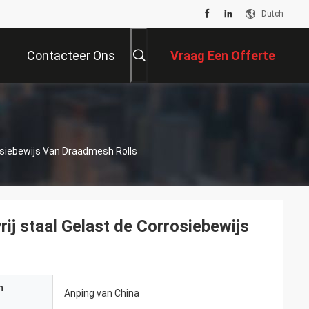
Dutch
Contacteer Ons
Vraag Een Offerte
Aan
rosiebewijs Van Draadmesh Rolls
ij staal Gelast de Corrosiebewijs
n
Anping van China