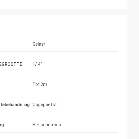
Gelast
SGROOTTE
1/ 4“
Tot 2m
ktebehandeling
Opgepoetst
ng
Het schermen