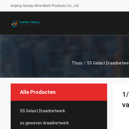
Anping Qianpu Wire Mesh Products Co., Ltd.
Thuis
/
SS Gelast Draadnetwe
Alle Producten
1/
va
SS Gelast Draadnetwerk
ss geweven draadnetwerk