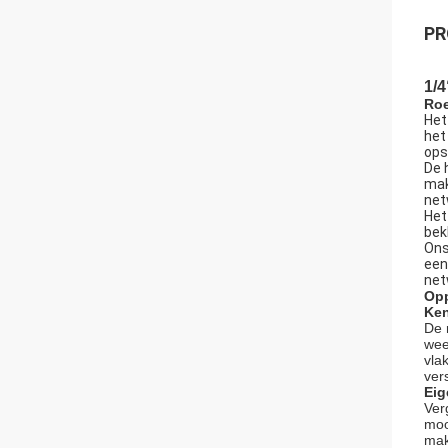
PR
1/4
Roe
Het
het
ops
De 
mak
net
Het
bek
Ons
een
net
Opp
Ke
De 
wee
vla
ver
Eig
Ver
moo
mak