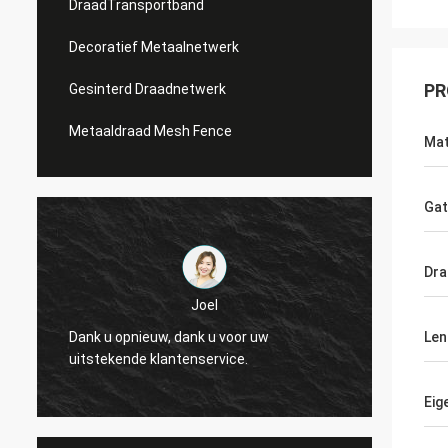
DraadTransportband
Decoratief Metaalnetwerk
PR
Gesinterd Draadnetwerk
Metaaldraad Mesh Fence
Mat
Ga
Dra
Joel
Joel
 opnieuw, dank u voor uw
Dank u opnieuw, dank u 
Len
kende klantenservice.
uitstekende klantenserv
Eig