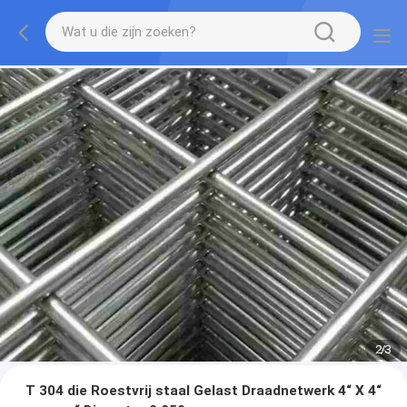
2
/
3
T 304 die Roestvrij staal Gelast Draadnetwerk 4“ X 4“