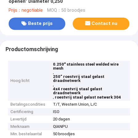
openen“ Diameter 0,250
Prijs：negotiable
MOQ：50 broodjes
Beste prijs
Contact nu
Productomschrijving
0.250" stainless steel welded wire
mesh
,
250“ roestvrij staal gelast
Hoog licht
draadnetwerk
,
4x4 roestvrij staal gelast
draadnetwerk
,
roestvrij staal gelast netwerk 304
Betalingscondities
T/T, Western Union, L/C
Certificering
ISO
Levertijd
20 dagen
Merknaam
QIANPU
Min. bestelaantal
50 broodjes