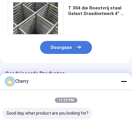
T 304 die Roestvrij staal
Gelast Draadnetwerk 4“ X
4“ openen“ Diameter
0,250
Doorgaan
Geadviseerde Producten
Cherry
11:37 PM
Good day, what product are you looking for?
Gelast gaas AISI
Gelast gaas,
Hoge sterkte 