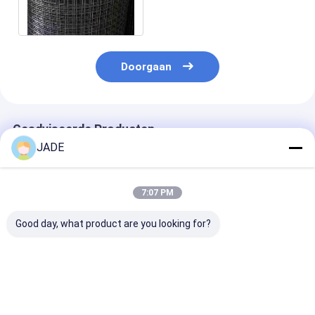
36“ 48“
Doorgaan
Geadviseerde Producten
JADE
7:07 PM
Good day, what product are you looking for?
Gelast gaas AISI
Gelast gaas,
Hoge sterkte 
standaard gepolijst
corrosiebestendig,
gelaste gaas
oppervlak
geschikt voor diverse
ontworpen voo
toepassingen
agrarische
afrastering en
Beste prijs
Beste prijs
Beste pri