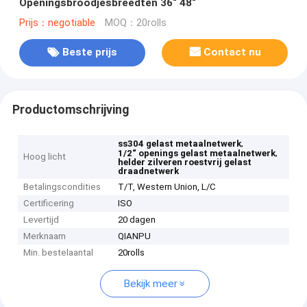
Openingsbroodjesbreedten 36“ 48“
Prijs：negotiable
MOQ：20rolls
Beste prijs
Contact nu
Productomschrijving
,
ss304 gelast metaalnetwerk
,
1/2“ openings gelast metaalnetwerk
Hoog licht
helder zilveren roestvrij gelast
draadnetwerk
Betalingscondities
T/T, Western Union, L/C
Certificering
ISO
Levertijd
20 dagen
Merknaam
QIANPU
Min. bestelaantal
20rolls
Bekijk meer