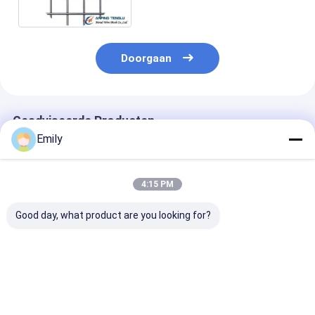
Doorgaan
Geadviseerde Producten
Emily
4:15 PM
Good day, what product are you looking for?
Gelast gaas AISI
Gelast gaas,
Hoge sterkte 
standaard gepolijst
corrosiebestendig,
gelaste gaas
oppervlak
geschikt voor diverse
ontworpen voo
toepassingen
agrarische
afrastering en
Beste prijs
Beste prijs
Beste pri
industriële