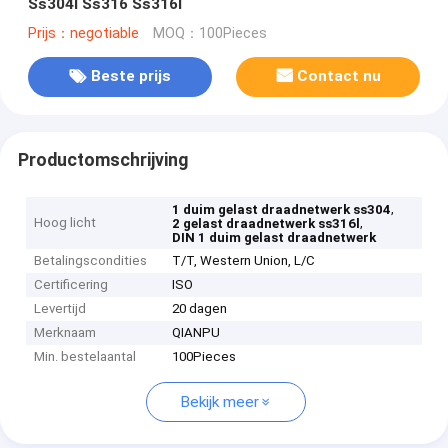
Ss304l Ss316 Ss316l
Prijs：negotiable
MOQ：100Pieces
Beste prijs
Contact nu
Productomschrijving
,
1 duim gelast draadnetwerk ss304
Hoog licht
,
2 gelast draadnetwerk ss316l
DIN 1 duim gelast draadnetwerk
Betalingscondities
T/T, Western Union, L/C
Certificering
ISO
Levertijd
20 dagen
Merknaam
QIANPU
Min. bestelaantal
100Pieces
Bekijk meer