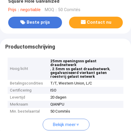
Square Hole Galvanized
Prijs：negotiable
MOQ：50 Comités
Beste prijs
Contact nu
Productomschrijving
25mm openingsss gelast
draadnetwerk
Hoog licht
,
,
2.5mm ss gelast draadnetwerk
gegalvaniseerd vierkant gaten
roestvrij gelast netwerk
Betalingscondities
T/T, Western Union, L/C
Certificering
ISO
Levertijd
20 dagen
Merknaam
QIANPU
Min. bestelaantal
50 Comités
Bekijk meer