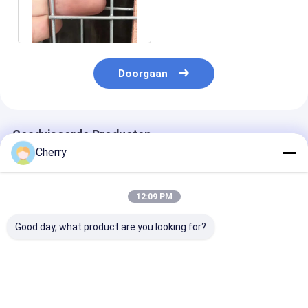
Mesh Square Hole
Galvanized
Doorgaan
Geadviseerde Producten
Cherry
12:09 PM
Good day, what product are you looking for?
Gelast gaas AISI
Gelast gaas,
Hoge sterkte 
standaard gepolijst
corrosiebestendig,
gelaste gaas
oppervlak
geschikt voor diverse
ontworpen voo
toepassingen
agrarische