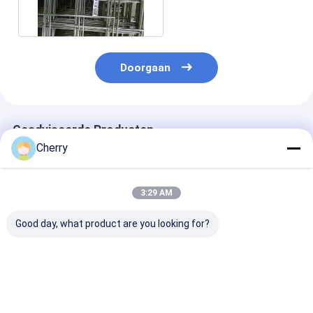
Corrosion Resistance
Doorgaan
Geadviseerde Producten
Cherry
3:29 AM
Good day, what product are you looking for?
Gelast gaas AISI
Gelast gaas,
Hoge sterkte 
standaard gepolijst
corrosiebestendig,
gelaste gaas
oppervlak
geschikt voor diverse
ontworpen voo
toepassingen
agrarische
afrastering en
Beste prijs
Beste prijs
Beste pri