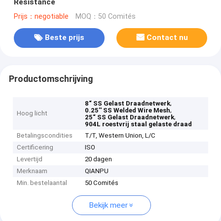
Resistance
Prijs：negotiable
MOQ：50 Comités
Beste prijs
Contact nu
Productomschrijving
,
8“ SS Gelast Draadnetwerk
,
0.25'' SS Welded Wire Mesh
Hoog licht
,
25“ SS Gelast Draadnetwerk
904L roestvrij staal gelaste draad
Betalingscondities
T/T, Western Union, L/C
Certificering
ISO
Levertijd
20 dagen
Merknaam
QIANPU
Min. bestelaantal
50 Comités
Bekijk meer