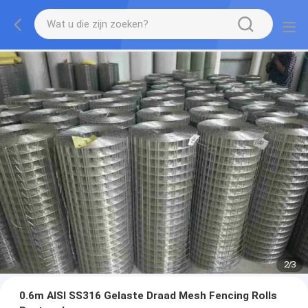
2
/
3
0.6m AISI SS316 Gelaste Draad Mesh Fencing Rolls