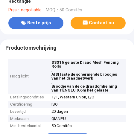
Rectangle
Prijs：negotiable
MOQ：50 Comités
Beste prijs
Contact nu
Productomschrijving
SS316 gelaste Draad Mesh Fencing
Rolls
,
AISI laste de schermende broodjes
Hoog licht
van het draadnetwerk
,
Broodje van de de draadomheining
van TENGLU 0.6m het gelaste
Betalingscondities
T/T, Western Union, L/C
Certificering
ISO
Levertijd
20 dagen
Merknaam
QIANPU
Min. bestelaantal
50 Comités