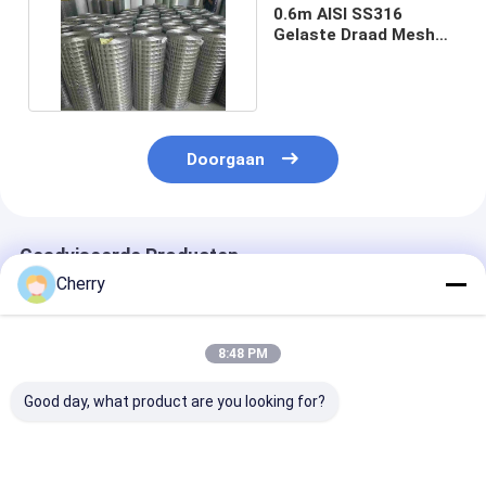
0.6m AISI SS316
Gelaste Draad Mesh
Fencing Rolls
Rectangle
Doorgaan
Geadviseerde Producten
Cherry
8:48 PM
Good day, what product are you looking for?
Gelast gaas AISI
Gelast gaas,
Hoge sterkte 
standaard gepolijst
corrosiebestendig,
gelaste gaas